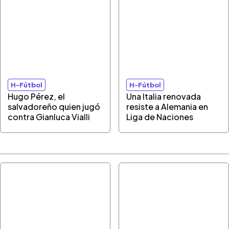
H-Fútbol
H-Fútbol
Hugo Pérez, el
Una Italia renovada
salvadoreño quien jugó
resiste a Alemania en
contra Gianluca Vialli
Liga de Naciones