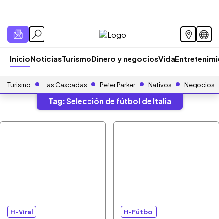
Inicio
Noticias
Turismo
Dinero y negocios
Vida
Entretenim
Turismo
Las Cascadas
Peter Parker
Nativos
Negocios
Tag:
Selección de fútbol de Italia
H-Viral
H-Fútbol