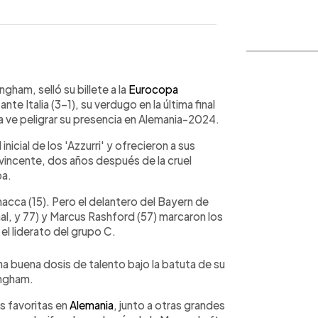
WhatsApp
Copiar link
ngham, selló su billete a la
Eurocopa
 Italia (3-1), su verdugo en la última final
 ve peligrar su presencia en Alemania-2024.
nicial de los 'Azzurri' y ofrecieron a sus
vincente, dos años después de la cruel
pa.
acca (15). Pero el delantero del Bayern de
al, y 77) y Marcus Rashford (57) marcaron los
el liderato del grupo C.
na buena dosis de talento bajo la batuta de su
ingham.
as favoritas en
Alemania
, junto a otras grandes