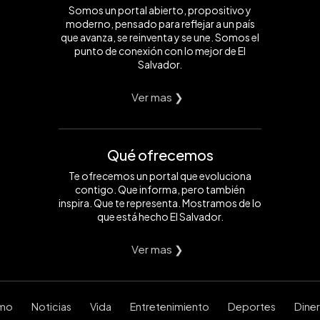
Somos un portal abierto, propositivo y
moderno, pensado para reflejar a un país
que avanza, se reinventa y se une. Somos el
punto de conexión con lo mejor de El
Salvador.
Ver mas ❯
Qué ofrecemos
Te ofrecemos un portal que evoluciona
contigo. Que informa, pero también
inspira. Que te representa. Mostramos de lo
que está hecho El Salvador.
Ver mas ❯
smo
Noticias
Vida
Entretenimiento
Deportes
Dine