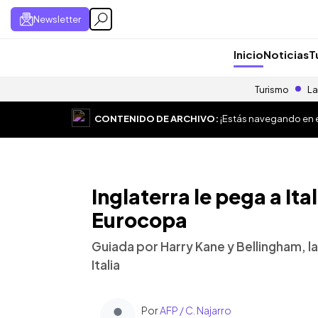
Newsletter
Inicio
Noticias
T
Turismo
La
CONTENIDO DE ARCHIVO:
¡Estás navegando en el
Inglaterra le pega a Itali
Eurocopa
Guiada por Harry Kane y Bellingham, l
Italia
Por
AFP / C. Najarro