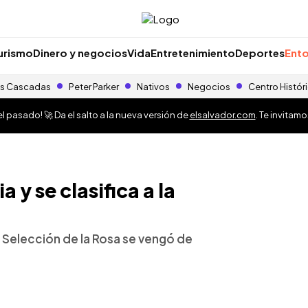
urismo
Dinero y negocios
Vida
Entretenimiento
Deportes
Ento
s Cascadas
Peter Parker
Nativos
Negocios
Centro Histór
 pasado! 🚀 Da el salto a la nueva versión de
elsalvador.com
. Te invitam
a y se clasifica a la
a Selección de la Rosa se vengó de