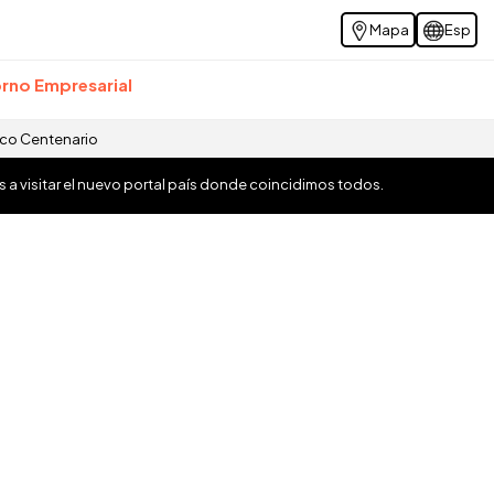
Mapa
Esp
rno Empresarial
ico Centenario
os a visitar el nuevo portal país donde coincidimos todos.