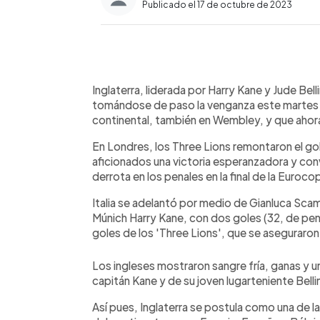
Publicado el 17 de octubre de 2023
0:00
Facebook
Twitter
►
Escuchar artículo
Inglaterra, liderada por Harry Kane y Jude Belli
tomándose de paso la venganza este martes ante
continental, también en Wembley, y que ahora
En Londres, los Three Lions remontaron el gol i
aficionados una victoria esperanzadora y con
derrota en los penales en la final de la Euroco
Italia se adelantó por medio de Gianluca Scam
Múnich Harry Kane, con dos goles (32, de pen
goles de los 'Three Lions', que se aseguraron 
Los ingleses mostraron sangre fría, ganas y u
capitán Kane y de su joven lugarteniente Bell
Así pues, Inglaterra se postula como una de l