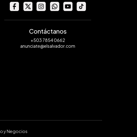
Contáctanos
+503 7854 0662
anunciate@elsalvador.com
ro y Negocios