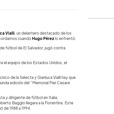
WhatsApp
Copiar link
ca Vialli
, un delantero destacado de los
ecordamos cuando
Hugo Pérez
lo enfrentó.
 de fútbol de El Salvador, jugó contra
 el equipo de los Estados Unidos, el
cnico de la Selecta y Gianluca Vialli hay que
unda edición del “Memorial Pier Cesare
a y dirigente de fútbol en Italia,
erto Baggio llegara a la Fiorentina. Este
ó de 1988 a 1994.