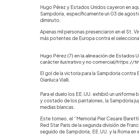
Hugo Pérez y Estados Unidos cayeron en aque
Sampdoria, específicamente un 03 de agosto
diminuto.
Apenas mil personas presenciaron en el St. Vin
más potentes de Europa contra el seleccion
Hugo Pérez (7) en la alineación de Estados U
carácter ilustrativo y no comercial/https://
El gol de la victoria para la Sampdoria contr
Gianluca Vialli.
Para el duelo los EE.UU. exhibió un uniforme b
y costado de los pantalones, la Sampdoria ju
medias blancas.
Este torneo, el “Memorial Pier Cesare Baretti”
Red Star Paris de la segunda división de Franc
seguido de Sampdoria, EE.UU. y la Roma en 