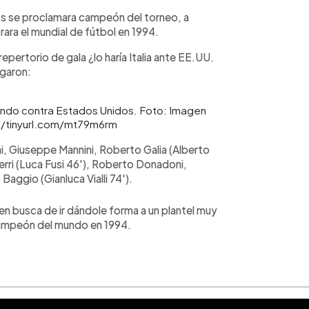
s se proclamara campeón del torneo, a
ara el mundial de fútbol en 1994.
epertorio de gala ¿lo haría Italia ante EE.UU.
ugaron:
jugando contra Estados Unidos. Foto: Imagen
s://tinyurl.com/mt79m6rm
i, Giuseppe Mannini, Roberto Galia (Alberto
Ferri (Luca Fusi 46'), Roberto Donadoni,
Baggio (Gianluca Vialli 74').
en busca de ir dándole forma a un plantel muy
campeón del mundo en 1994.