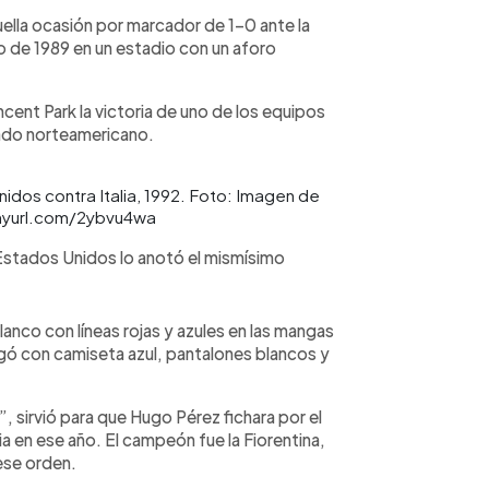
lla ocasión por marcador de 1-0 ante la
 de 1989 en un estadio con un aforo
cent Park la victoria de uno de los equipos
ado norteamericano.
nidos contra Italia, 1992. Foto: Imagen de
tinyurl.com/2ybvu4wa
a Estados Unidos lo anotó el mismísimo
lanco con líneas rojas y azules en las mangas
gó con camiseta azul, pantalones blancos y
, sirvió para que Hugo Pérez fichara por el
ia en ese año. El campeón fue la Fiorentina,
ese orden.