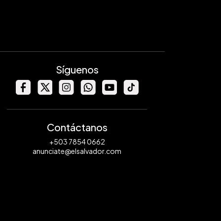
Síguenos
Contáctanos
+503 7854 0662
anunciate@elsalvador.com