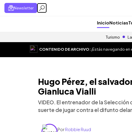
Newsletter
Inicio
Noticias
T
Turismo
La
CONTENIDO DE ARCHIVO:
¡Estás navegando en el
Hugo Pérez, el salvado
Gianluca Vialli
VIDEO. El entrenador de la Selección d
suerte de jugar contra el difunto delant
Por
Robbie Ruud