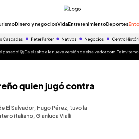
urismo
Dinero y negocios
Vida
Entretenimiento
Deportes
Ento
s Cascadas
Peter Parker
Nativos
Negocios
Centro Histór
 pasado! 🚀 Da el salto a la nueva versión de
elsalvador.com
. Te invitam
reño quien jugó contra
e El Salvador, Hugo Pérez, tuvo la
ero italiano, Gianluca Vialli