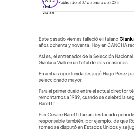
Publicado el 07 de enero de 2023
0:00
Facebook
Twitter
►
Escuchar artículo
Este pasado viernes falleció el italiano
Gianlu
años ochenta y noventa. Hoy en CANCHA r
Así es, el entrenador de la Selección Nacional
Gianluca Vialli en un total de dos ocasiones.
En ambas oportunidades jugó Hugo Pérez para
seleccionado mayor.
Para el primer duelo entre el actual director té
remontarnos a 1989, cuando se celebró la seg
Baretti”.
Pier Cesare Baretti fue un destacado periodist
responsable también, por ejemplo, de que Rob
torneo se disputó en Estados Unidos y se jug