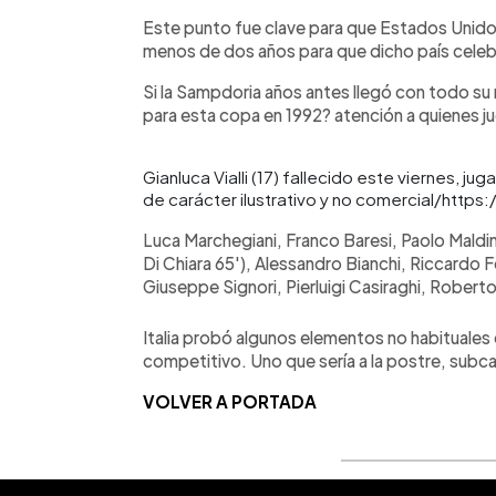
Este punto fue clave para que Estados Unido
menos de dos años para que dicho país celebr
Si la Sampdoria años antes llegó con todo su r
para esta copa en 1992? atención a quienes j
Gianluca Vialli (17) fallecido este viernes, 
de carácter ilustrativo y no comercial/http
Luca Marchegiani, Franco Baresi, Paolo Maldin
Di Chiara 65'), Alessandro Bianchi, Riccardo 
Giuseppe Signori, Pierluigi Casiraghi, Roberto 
Italia probó algunos elementos no habituales 
competitivo. Uno que sería a la postre, sub
VOLVER A PORTADA