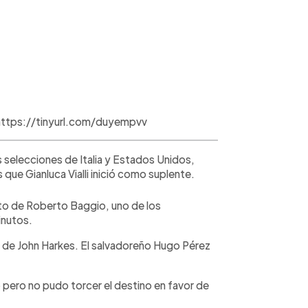
l/https://tinyurl.com/duyempvv
s selecciones de Italia y Estados Unidos,
 que Gianluca Vialli inició como suplente.
to de Roberto Baggio, uno de los
inutos.
de John Harkes. El salvadoreño Hugo Pérez
 pero no pudo torcer el destino en favor de