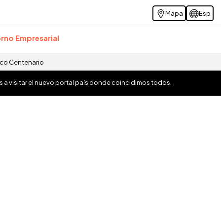
Mapa
Esp
rno Empresarial
ico Centenario
os a visitar el nuevo portal país donde coincidimos todos.