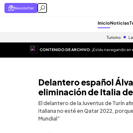
Newsletter
Inicio
Noticias
T
Turismo
La
CONTENIDO DE ARCHIVO:
¡Estás navegando en el
Delantero español Álva
eliminación de Italia d
El delantero de la Juventus de Turín af
italiana no esté en Qatar 2022, porque
Mundial”