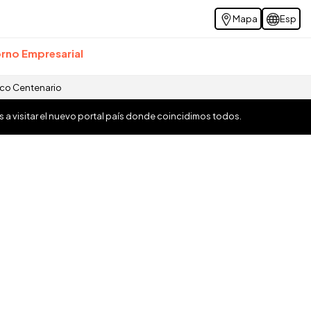
Mapa
Esp
rno Empresarial
ico Centenario
os a visitar el nuevo portal país donde coincidimos todos.