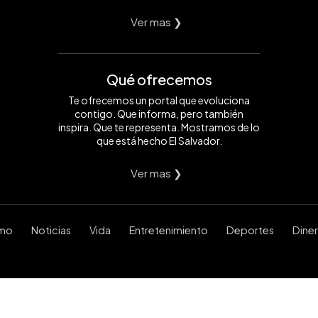
Ver mas ❯
Qué ofrecemos
Te ofrecemos un portal que evoluciona
contigo. Que informa, pero también
inspira. Que te representa. Mostramos de lo
que está hecho El Salvador.
Ver mas ❯
smo
Noticias
Vida
Entretenimiento
Deportes
Dine