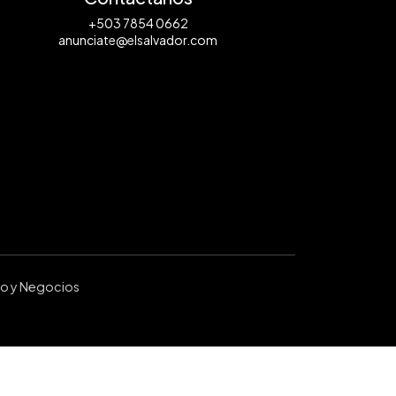
+503 7854 0662
anunciate@elsalvador.com
ro y Negocios