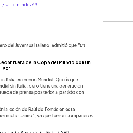
er: @wilhernandez68
WhatsApp
Copiar link
ero del Juventus italiano, admitió que
"un
uedar fuera de la Copa del Mundo con un
l 90'
sin Italia es menos Mundial. Quería que
dial sin Italia, pero tiene una generación
rueda de prensa posterior al partido con
 la lesión de Raúl de Tomás en esta
iene mucho cariño", ya que fueron compañeros
un gol ante Sampdoria. Foto / AFP.