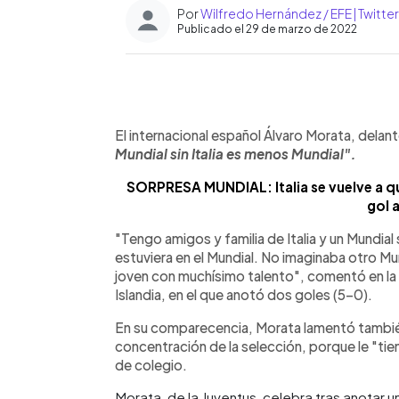
Por
Wilfredo Hernández / EFE | Twitt
Publicado el 29 de marzo de 2022
0:00
Facebook
Twitter
►
Escuchar artículo
El internacional español Álvaro Morata, delant
Mundial sin Italia es menos Mundial".
SORPRESA MUNDIAL: Italia se vuelve a q
gol a
"Tengo amigos y familia de Italia y un Mundial 
estuviera en el Mundial. No imaginaba otro Mun
joven con muchísimo talento", comentó en la 
Islandia, en el que anotó dos goles (5-0).
En su comparecencia, Morata lamentó también
concentración de la selección, porque le "t
de colegio.
Morata, de la Juventus, celebra tras anotar 