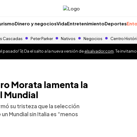
urismo
Dinero y negocios
Vida
Entretenimiento
Deportes
Ento
s Cascadas
Peter Parker
Nativos
Negocios
Centro Histór
 pasado! 🚀 Da el salto a la nueva versión de
elsalvador.com
. Te invitam
ro Morata lamenta la
el Mundial
irmó su tristeza que la selección
 un Mundial sin Italia es “menos