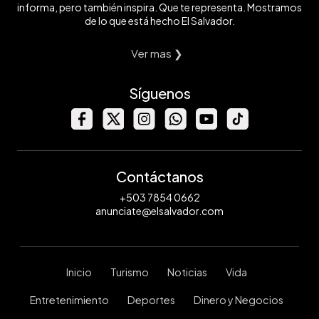
informa, pero también inspira. Que te representa. Mostramos
de lo que está hecho El Salvador.
Ver mas ❯
Síguenos
Contáctanos
+503 7854 0662
anunciate@elsalvador.com
Inicio
Turismo
Noticias
Vida
Entretenimiento
Deportes
Dinero y Negocios