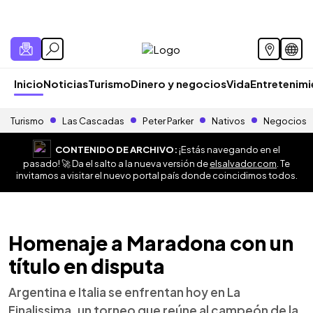
Inicio
Noticias
Turismo
Dinero y negocios
Vida
Entretenim
Turismo
Las Cascadas
Peter Parker
Nativos
Negocios
CONTENIDO DE ARCHIVO:
¡Estás navegando en el
pasado! 🚀 Da el salto a la nueva versión de
elsalvador.com
. Te
invitamos a visitar el nuevo portal país donde coincidimos todos.
Homenaje a Maradona con un
título en disputa
Argentina e Italia se enfrentan hoy en La
Finalissima, un torneo que reúne al campeón de la