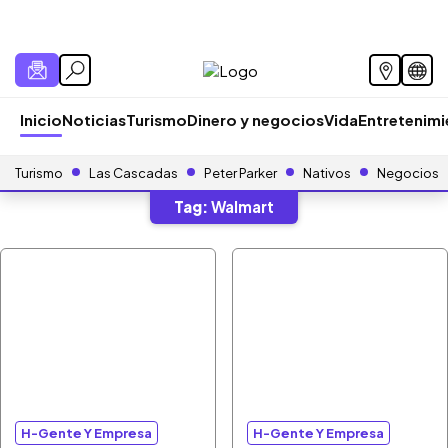
Inicio
Noticias
Turismo
Dinero y negocios
Vida
Entretenim
Turismo
Las Cascadas
Peter Parker
Nativos
Negocios
Tag:
Walmart
H-Gente Y Empresa
H-Gente Y Empresa