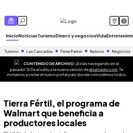
Inicio
Noticias
Turismo
Dinero y negocios
Vida
Entretenim
Turismo
Las Cascadas
Peter Parker
Nativos
Negocios
CONTENIDO DE ARCHIVO:
¡Estás navegando en el
pasado! 🚀 Da el salto a la nueva versión de
elsalvador.com
. Te
invitamos a visitar el nuevo portal país donde coincidimos todos.
Tierra Fértil, el programa de
Walmart que beneficia a
productores locales