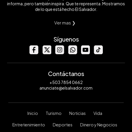
informa, pero también inspira. Que te representa. Mostramos
de lo que está hecho El Salvador.
Ver mas ❯
Síguenos
Contáctanos
+503 7854 0662
anunciate@elsalvador.com
Inicio
Turismo
Noticias
Vida
Entretenimiento
Deportes
Dinero y Negocios