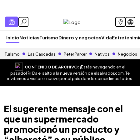
Inicio
Noticias
Turismo
Dinero y negocios
Vida
Entretenim
Turismo
Las Cascadas
Peter Parker
Nativos
Negocios
CONTENIDO DE ARCHIVO:
¡Estás navegando en el
pasado! 🚀 Da el salto a la nueva versión de
elsalvador.com
. Te
invitamos a visitar el nuevo portal país donde coincidimos todos.
El sugerente mensaje con el
que un supermercado
promocionó un producto y
“alborotó” a su público