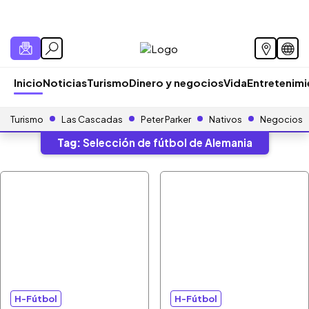
Inicio
Noticias
Turismo
Dinero y negocios
Vida
Entretenim
Turismo
Las Cascadas
Peter Parker
Nativos
Negocios
Tag:
Selección de fútbol de Alemania
H-Fútbol
H-Fútbol