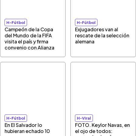
H-Fútbol
H-Fútbol
Campeón de la Copa
Exjugadores van al
del Mundo de la FIFA
rescate de la selección
visita el país y firma
alemana
convenio con Alianza
H-Fútbol
H-Viral
En El Salvador lo
FOTO. Keylor Navas, en
hubieran echado 10
el ojo de todos: