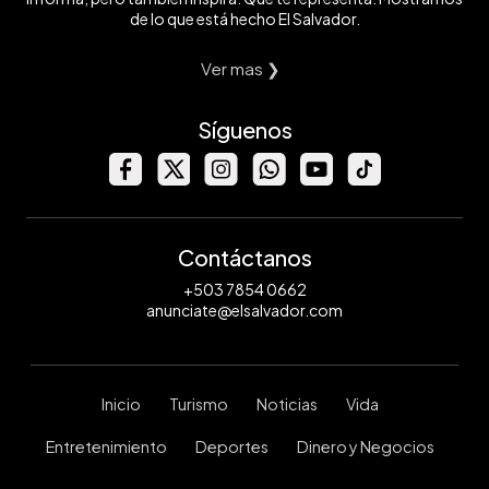
de lo que está hecho El Salvador.
Ver mas ❯
Síguenos
Contáctanos
+503 7854 0662
anunciate@elsalvador.com
Inicio
Turismo
Noticias
Vida
Entretenimiento
Deportes
Dinero y Negocios