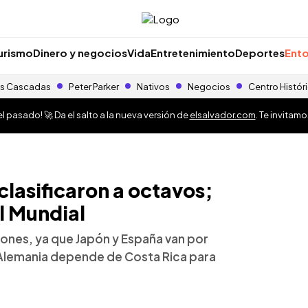
urismo
Dinero y negocios
Vida
Entretenimiento
Deportes
Ento
s Cascadas
Peter Parker
Nativos
Negocios
Centro Histór
 pasado! 🚀 Da el salto a la nueva versión de
elsalvador.com
. Te invitam
clasificaron a octavos;
l Mundial
iones, ya que Japón y España van por
 Alemania depende de Costa Rica para