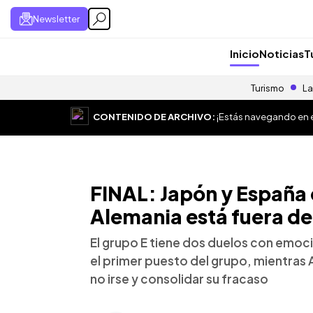
Newsletter
Inicio
Noticias
T
Turismo
La
CONTENIDO DE ARCHIVO:
¡Estás navegando en el
FINAL: Japón y España 
Alemania está fuera de
El grupo E tiene dos duelos con emoc
el primer puesto del grupo, mientras
no irse y consolidar su fracaso