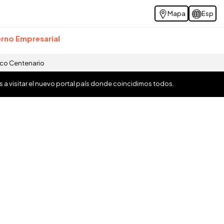
Mapa
Esp
rno Empresarial
ico Centenario
os a visitar el nuevo portal país donde coincidimos todos.