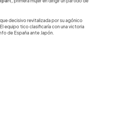
ppart,
primera mujer en dirigir un partido de
oque decisivo revitalizada por su agónico
l equipo tico clasificaría con una victoria
unfo de España ante Japón.