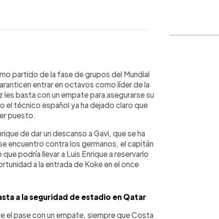
WhatsApp
Copiar link
timo partido de la fase de grupos del Mundial
aranticen entrar en octavos como líder de la
ez les basta con un empate para asegurarse su
ro el técnico español ya ha dejado claro que
mer puesto.
nrique de dar un descanso a Gavi, que se ha
ese encuentro contra los germanos, el capitán
 que podría llevar a Luis Enrique a reservarlo
ortunidad a la entrada de Koke en el once
sta a la seguridad de estadio en Qatar
se el pase con un empate, siempre que Costa