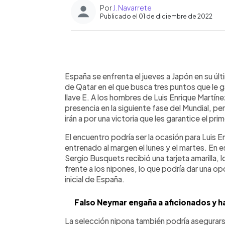
Por
J. Navarrete
Publicado el 01 de diciembre de 2022
0:00
Facebook
Twitter
►
Escuchar artículo
España se enfrenta el jueves a Japón en su úl
de Qatar en el que busca tres puntos que le g
llave E. A los hombres de Luis Enrique Martín
presencia en la siguiente fase del Mundial, pe
irán a por una victoria que les garantice el pri
El encuentro podría ser la ocasión para Luis E
entrenado al margen el lunes y el martes. En 
Sergio Busquets recibió una tarjeta amarilla, lo
frente a los nipones, lo que podría dar una op
inicial de España.
Falso Neymar engaña a aficionados y ha
La selección nipona también podría asegurar