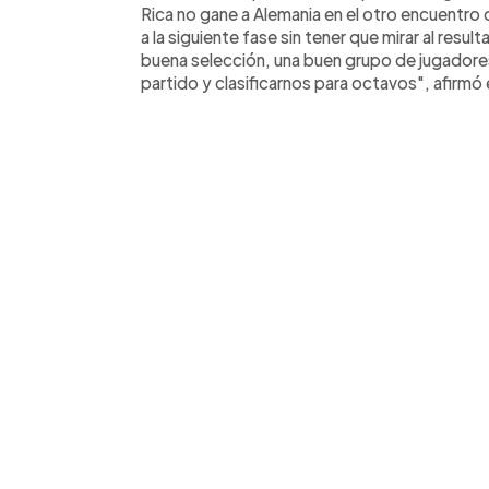
Rica no gane a Alemania en el otro encuentro d
a la siguiente fase sin tener que mirar al res
buena selección, una buen grupo de jugadore
partido y clasificarnos para octavos", afirmó