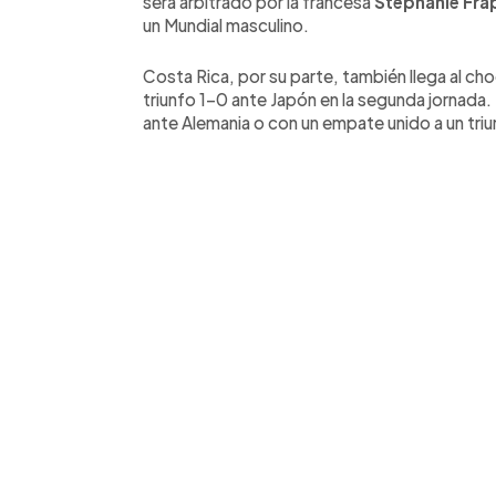
será arbitrado por la francesa
Stéphanie Fra
un Mundial masculino.
Costa Rica, por su parte, también llega al ch
triunfo 1-0 ante Japón en la segunda jornada. E
ante Alemania o con un empate unido a un tri