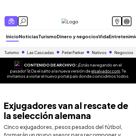
Inicio
Noticias
Turismo
Dinero y negocios
Vida
Entretenim
Turismo
Las Cascadas
Peter Parker
Nativos
Negocios
CONTENIDO DE ARCHIVO:
¡Estás navegando en el
pasado! 🚀 Da el salto a la nueva versión de
elsalvador.com
. Te
invitamos a visitar el nuevo portal país donde coincidimos todos.
Exjugadores van al rescate de
la selección alemana
Cinco exjugadores, pesos pesados del fútbol,
formarán un grupo asesor para recomponer y