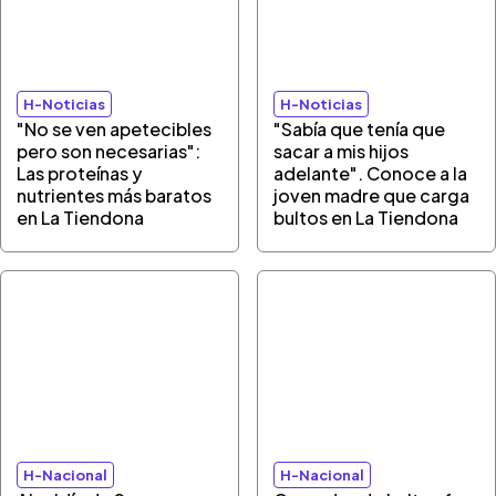
H-Noticias
H-Noticias
"No se ven apetecibles
"Sabía que tenía que
pero son necesarias":
sacar a mis hijos
Las proteínas y
adelante". Conoce a la
nutrientes más baratos
joven madre que carga
en La Tiendona
bultos en La Tiendona
H-Nacional
H-Nacional