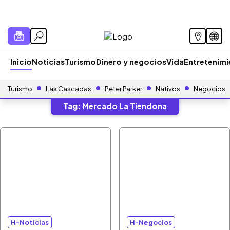
Inicio
Noticias
Turismo
Dinero y negocios
Vida
Entretenim
Turismo
Las Cascadas
Peter Parker
Nativos
Negocios
Tag:
Mercado La Tiendona
H-Noticias
H-Negocios