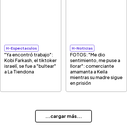
H-Espectaculos
H-Noticias
"Ya encontró trabajo":
FOTOS: "Me dio
Kobi Farkash, el tiktoker
sentimiento, me puse a
israelí, se fue a "bultear"
llorar": comerciante
a La Tiendona
amamanta a Keila
mientras su madre sigue
en prisión
...cargar más...