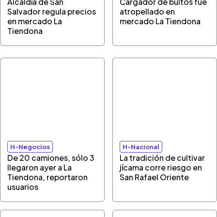
Alcaldía de San
Cargador de bultos fue
Salvador regula precios
atropellado en
en mercado La
mercado La Tiendona
Tiendona
H-Negocios
H-Nacional
De 20 camiones, sólo 3
La tradición de cultivar
llegaron ayer a La
jícama corre riesgo en
Tiendona, reportaron
San Rafael Oriente
usuarios