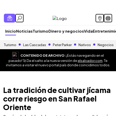
Inicio
Noticias
Turismo
Dinero y negocios
Vida
Entretenim
Turismo
Las Cascadas
Peter Parker
Nativos
Negocios
CONTENIDO DE ARCHIVO:
¡Estás navegando en el
pasado! 🚀 Da el salto a la nueva versión de
elsalvador.com
. Te
invitamos a visitar el nuevo portal país donde coincidimos todos.
La tradición de cultivar jícama
corre riesgo en San Rafael
Oriente