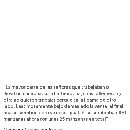
“La mayor parte de las señoras que trabajaban o
llevaban camionadas a La Tiendona, unas fallecieron y
otra no quieren trabajar porque salía jícama de otro
lado. Lastimosamente bajó demasiado la venta, al final
acá se siembra, pero ya no es igual. Si se sembraban 100
manzanas ahora son unas 25 manzanas en total”
Marciano Saravia, agricultor