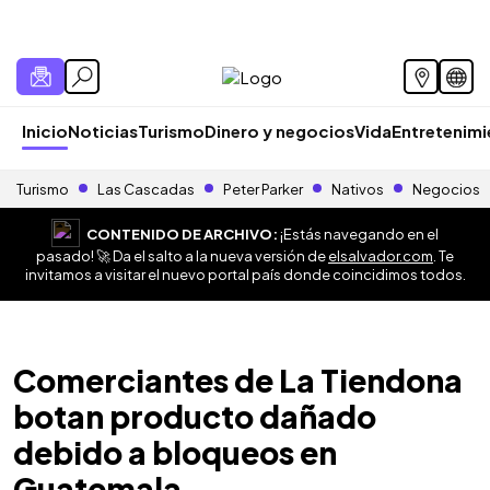
Inicio
Noticias
Turismo
Dinero y negocios
Vida
Entretenim
Turismo
Las Cascadas
Peter Parker
Nativos
Negocios
CONTENIDO DE ARCHIVO:
¡Estás navegando en el
pasado! 🚀 Da el salto a la nueva versión de
elsalvador.com
. Te
invitamos a visitar el nuevo portal país donde coincidimos todos.
Comerciantes de La Tiendona
botan producto dañado
debido a bloqueos en
Guatemala