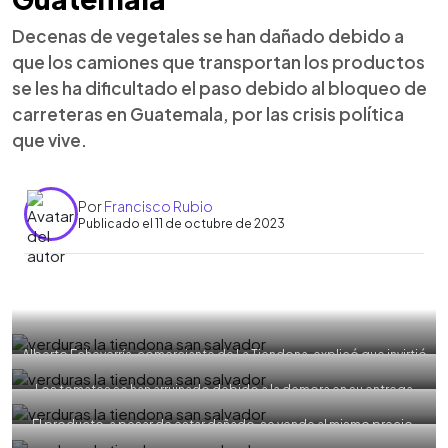
Decenas de vegetales se han dañado debido a
que los camiones que transportan los productos
se les ha dificultado el paso debido al bloqueo de
carreteras en Guatemala, por las crisis política
que vive.
Por
Francisco Rubio
Publicado el 11 de octubre de 2023
0:00
►
Escuchar artículo
Alberto Echeverría, comerciante de La Tiendona, explicó que invirtió
alrededor de 12 mil dólares en el producto y el viaje en camión, pero
calcula que va recuperar alrededor solo de 7 mil a 8 mil dólares.
Los tomates se han arruinado debido a la demora en su entrega
Foto EDH/ Francisco Rubio
desde Guatemala. Foto EDH/ Francisco Rubio
El producto, a pesar de estar dañado, se vende al mismo precio.
Foto EDH/ Francisco Rubio