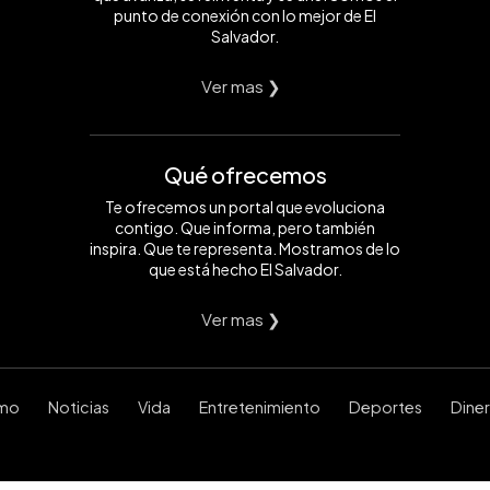
punto de conexión con lo mejor de El
Salvador.
Ver mas ❯
Qué ofrecemos
Te ofrecemos un portal que evoluciona
contigo. Que informa, pero también
inspira. Que te representa. Mostramos de lo
que está hecho El Salvador.
Ver mas ❯
smo
Noticias
Vida
Entretenimiento
Deportes
Dine