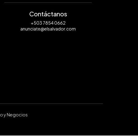
Contáctanos
+503 7854 0662
anunciate@elsalvador.com
ro y Negocios