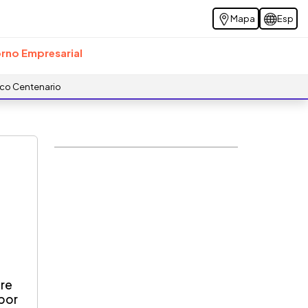
Mapa
Esp
rno Empresarial
ico Centenario
bre
 por