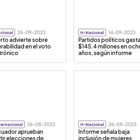
26-09-2023
14-09-2023
cional
H-Nacional
rto advierte sobre
Partidos políticos gast
erabilidad en el voto
$145.4 millones en och
trónico
años, según informe
26-08-2023
26-08-2023
ternacional
H-Nacional
cuador aprueban
Informe señala baja
tir elecciones de
inclusión de mujeres