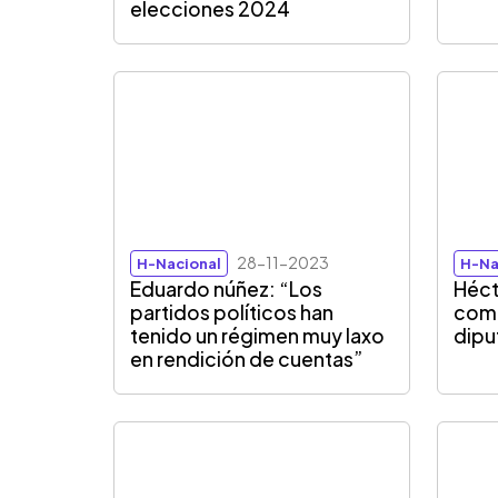
elecciones 2024
28-11-2023
H-Nacional
H-Na
Eduardo núñez: “Los
Héct
partidos políticos han
como
tenido un régimen muy laxo
dipu
en rendición de cuentas”