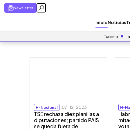
Newsletter
Inicio
Noticias
T
Turismo
La
07-12-2023
H-Nacional
H-Na
TSE rechaza diez planillas a
Habr
diputaciones; partido PAIS
mita
se queda fuera de
vota