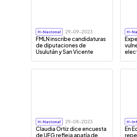
29-09-2023
H-Nacional
H-Na
FMLN inscribe candidaturas
Expe
de diputaciones de
vuln
Usulután y San Vicente
elec
29-08-2023
H-Nacional
H-In
Claudia Ortiz dice encuesta
En E
de UFG refleja apatía de
repe