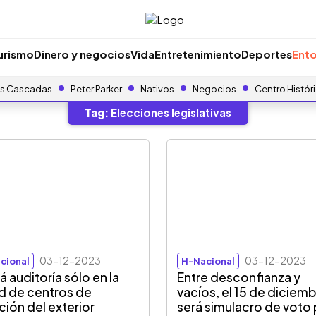
urismo
Dinero y negocios
Vida
Entretenimiento
Deportes
Ento
s Cascadas
Peter Parker
Nativos
Negocios
Centro Histór
Tag:
Elecciones legislativas
03-12-2023
03-12-2023
cional
H-Nacional
á auditoría sólo en la
Entre desconfianza y
d de centros de
vacíos, el 15 de diciem
ción del exterior
será simulacro de voto