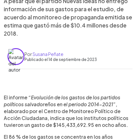
A pesar que el partido Nuevas Ideas no entregó
información de sus gastos para el estudio, de
acuerdo al monitoreo de propaganda emitida se
estima que gastó más de $10.4 millones desde
2018.
Por
Susana Peñate
Publicado el 14 de septiembre de 2023
0:00
►
Escuchar artículo
El informe
“Evolución de los gastos de los partidos
políticos salvadoreños en el periodo 2014-2021”
,
elaborado por el Centro de Monitoreo Político de
Acción Ciudadana, indica que los institutos políticos
tuvieron un gasto de $145,433,692.95 en ocho años.
El 86 % de los gastos se concentra en los años