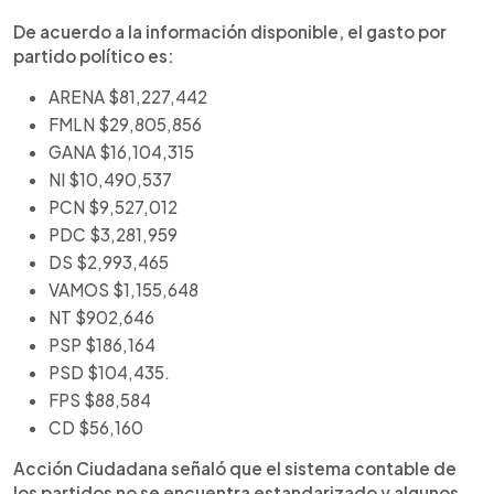
De acuerdo a la información disponible, el gasto por
partido político es:
ARENA $81,227,442
FMLN $29,805,856
GANA $16,104,315
NI $10,490,537
PCN $9,527,012
PDC $3,281,959
DS $2,993,465
VAMOS $1,155,648
NT $902,646
PSP $186,164
PSD $104,435.
FPS $88,584
CD $56,160
Acción Ciudadana señaló que el sistema contable de
los partidos no se encuentra estandarizado y algunos