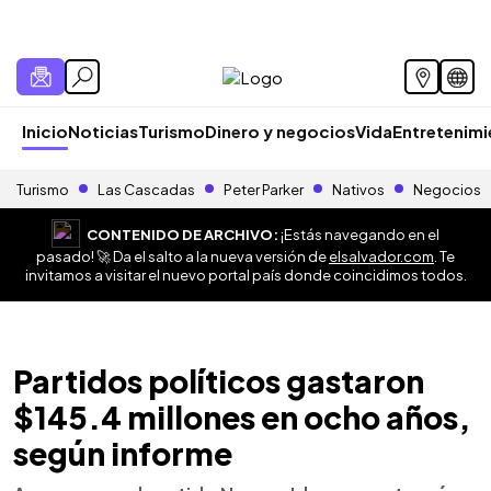
Inicio
Noticias
Turismo
Dinero y negocios
Vida
Entretenim
Turismo
Las Cascadas
Peter Parker
Nativos
Negocios
CONTENIDO DE ARCHIVO:
¡Estás navegando en el
pasado! 🚀 Da el salto a la nueva versión de
elsalvador.com
. Te
invitamos a visitar el nuevo portal país donde coincidimos todos.
Partidos políticos gastaron
$145.4 millones en ocho años,
según informe