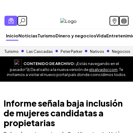
Inicio
Noticias
Turismo
Dinero y negocios
Vida
Entretenim
Turismo
Las Cascadas
Peter Parker
Nativos
Negocios
CONTENIDO DE ARCHIVO:
¡Estás navegando en el
pasado! 🚀 Da el salto a la nueva versión de
elsalvador.com
. Te
invitamos a visitar el nuevo portal país donde coincidimos todos.
Informe señala baja inclusión
de mujeres candidatas a
propietarias