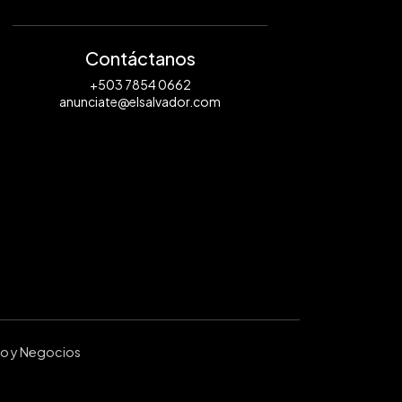
Contáctanos
+503 7854 0662
anunciate@elsalvador.com
ro y Negocios