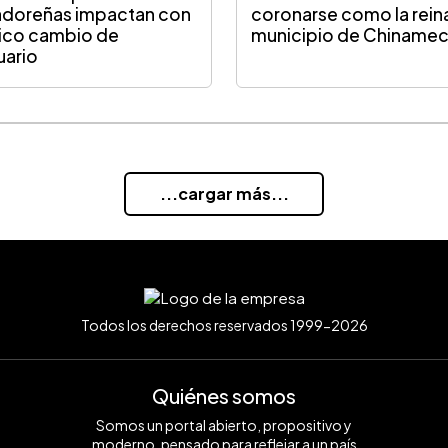
adoreñas impactan con
coronarse como la rein
ico cambio de
municipio de Chiname
uario
...cargar más...
Todos los derechos reservados 1999-2026
Quiénes somos
Somos un portal abierto, propositivo y
moderno, pensado para reflejar a un país