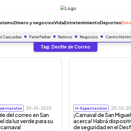
urismo
Dinero y negocios
Vida
Entretenimiento
Deportes
Ento
s Cascadas
Peter Parker
Nativos
Negocios
Centro Histór
Tag:
Desfile de Correo
29-10-2023
25-10-2
pectaculos
H-Espectaculos
ile del correo en San
¡Carnaval de San Miguel
el da luz verde para su
acerca! Habrá disposit
 carnaval
de seguridad en el Desf