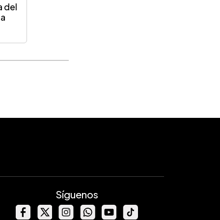
a del
ca
Síguenos