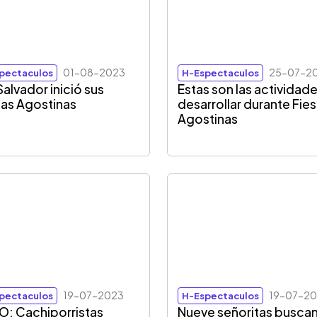
01-08-2023
25-07-2
pectaculos
H-Espectaculos
Salvador inició sus
Estas son las actividade
tas Agostinas
desarrollar durante Fie
Agostinas
19-07-2023
19-07-2
pectaculos
H-Espectaculos
O: Cachiporristas
Nueve señoritas busca