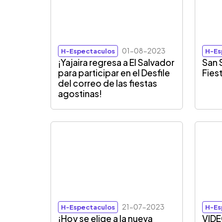
01-08-2023
H-Espectaculos
H-Es
¡Yajaira regresa a El Salvador
San 
para participar en el Desfile
Fies
del correo de las fiestas
agostinas!
21-07-2023
H-Espectaculos
H-Es
¡Hoy se elige a la nueva
VIDE