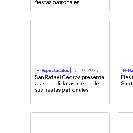
fiestas patronales
10-10-2023
H-Espectaculos
H-Na
San Rafael Cedros presenta
Fies
a las candidatas a reina de
Sant
sus fiestas patronales