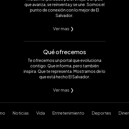
que avanza, se reinventa y se une. Somos el
punto de conexión con lo mejor de El
Salvador.
Ver mas ❯
Qué ofrecemos
Te ofrecemos un portal que evoluciona
contigo. Que informa, pero también
inspira. Que te representa. Mostramos de lo
que está hecho El Salvador.
Ver mas ❯
smo
Noticias
Vida
Entretenimiento
Deportes
Dine