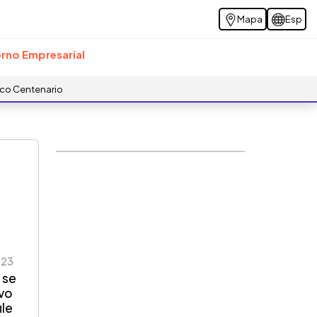
Mapa
Esp
rno Empresarial
ico Centenario
023
 se
ivo
ile