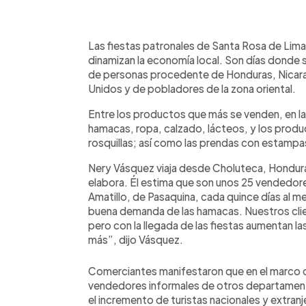
0:00
Facebook
Twitter
►
Escuchar artículo
Las fiestas patronales de Santa Rosa de Lima,
dinamizan la economía local. Son días donde s
de personas procedente de Honduras, Nicara
Unidos y de pobladores de la zona oriental.
Entre los productos que más se venden, en la
hamacas, ropa, calzado, lácteos, y los pro
rosquillas; así como las prendas con estampa
Nery Vásquez viaja desde Choluteca, Hondura
elabora. Él estima que son unos 25 vendedore
Amatillo, de Pasaquina, cada quince días al
buena demanda de las hamacas. Nuestros client
pero con la llegada de las fiestas aumentan 
más”, dijo Vásquez.
Comerciantes manifestaron que en el marco d
vendedores informales de otros departament
el incremento de turistas nacionales y extranj