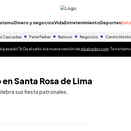
urismo
Dinero y negocios
Vida
Entretenimiento
Deportes
Ento
s Cascadas
Peter Parker
Nativos
Negocios
Centro Histór
 pasado! 🚀 Da el salto a la nueva versión de
elsalvador.com
. Te invitam
 en Santa Rosa de Lima
lebra sus fiesta patronales.