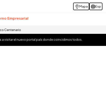
Mapa
Esp
rno Empresarial
ico Centenario
os a visitar el nuevo portal país donde coincidimos todos.