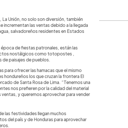
WhatsApp
Copiar link
 La Unión, no solo son diversión, también
e incrementan las ventas debido a la llegada
gua, salvadoreños residentes en Estados
 época de fiestas patronales, están las
ductos nostálgicos como totopostes ,
s de paisajes de pueblos.
s para ofrecer las hamacas que el mismo
s hondureños los que cruzan la frontera El
 mercado de Santa Rosa de Lima. “Tenemos una
es nos prefieren por la calidad del material
las ventas, y queremos aprovechar para vender
e las festividades llegan muchos
os del país y de Honduras para aprovechar
eros.