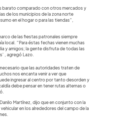
ás barato comparado con otros mercados y
ias de los municipios de la zona norte
sumo en el hogar o para las tiendas”,
marco de las fiestas patronales siempre
a local. “Para éstas fechas vienen muchas
lia y amigos; la gente disfruta de todas las
s’ , agregó Lazo.
necesario que las autoridades traten de
muchos nos encanta venir a ver que
puede ingresar al centro por tanto desorden y
caldía debe pensar en tener rutas alternas o
nó.
Danilo Martínez, dijo que en conjunto con la
o vehicular en los alrededores del campo de la
ones.