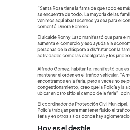
“Santa Rosa tiene la fama de que todo es m
se encuentra de todo. La mayoría de las famil
venimos aquí abastecernos ya sea para el con
comentó Dinora Romero.
El alcalde Ronny Lazo manifestó que para el 
aumenta el comercio y eso ayuda a la economí
personas de la diáspora a disfrutar con la fami
actividades como las cabalgatas y los jaripeo
Alfredo Gómez, habitante, manifestó que es 
mantener el orden en el tráfico vehicular. “A 
encontramos en la feria, pero a veces no se 
congestionamiento, creo que la Policía y la al
ubicar en otro sitio el campo de la feria”, opi
El coordinador de Protección Civil Municipal, 
Policía trabajan para mantener fluido el tráfic
feria y en otros sitios donde hay aglomeraci
Hoy es el desfile.