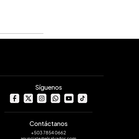
Síguenos
Contáctanos
+503 7854 0662
anunciate@elsalvador.com