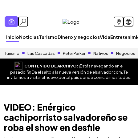
Inicio
Noticias
Turismo
Dinero y negocios
Vida
Entretenim
Turismo
Las Cascadas
Peter Parker
Nativos
Negocios
CONTENIDO DE ARCHIVO:
¡Estás navegando en el
pasado! 🚀 Da el salto a la nueva versión de
elsalvador.com
. Te
invitamos a visitar el nuevo portal país donde coincidimos todos.
VIDEO: Enérgico
cachiporristo salvadoreño se
roba el show en desfile