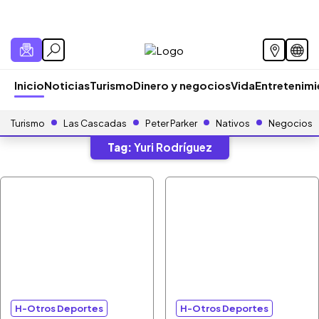
Inicio
Noticias
Turismo
Dinero y negocios
Vida
Entretenim
Turismo
Las Cascadas
Peter Parker
Nativos
Negocios
Tag:
Yuri Rodríguez
H-Otros Deportes
H-Otros Deportes