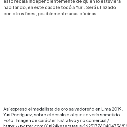
esto recaía independientemente de quién lo estuviera
habitando, en este caso le tocó a Yuri. Será utilizado
con otros fines, posiblemente unas oficinas.
Así expresó el medallista de oro salvadoreño en Lima 2019,
Yuri Rodríguez, sobre el desalojo al que se vería sometido.
Foto: Imagen de carácter ilustrativo y no comercial /
https://twitter.com/Yuri24kesa/status/16251778040473681