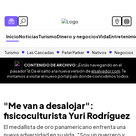
Inicio
Noticias
Turismo
Dinero y negocios
Vida
Entretenim
Turismo
Las Cascadas
Peter Parker
Nativos
Negocios
CONTENIDO DE ARCHIVO:
¡Estás navegando en el
pasado! 🚀 Da el salto a la nueva versión de
elsalvador.com
. Te
invitamos a visitar el nuevo portal país donde coincidimos todos.
"Me van a desalojar":
fisicoculturista Yuri Rodríguez
El medallista de oro panamericano enfrenta una
nueva adversidad en su vida. "Soy un guerrero y,