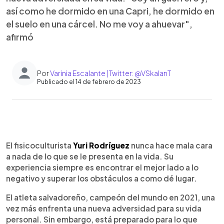
así como he dormido en una Capri, he dormido en
el suelo en una cárcel. No me voy a ahuevar",
afirmó
Por
Varinia Escalante | Twitter: @VSkalanT
Publicado el 14 de febrero de 2023
0:00
►
Escuchar artículo
El fisicoculturista
Yuri Rodríguez
nunca hace mala cara
a nada de lo que se le presenta en la vida. Su
experiencia siempre es encontrar el mejor lado a lo
negativo y superar los obstáculos a como dé lugar.
El atleta salvadoreño, campeón del mundo en 2021, una
vez más enfrenta una nueva adversidad para su vida
personal. Sin embargo, está preparado para lo que