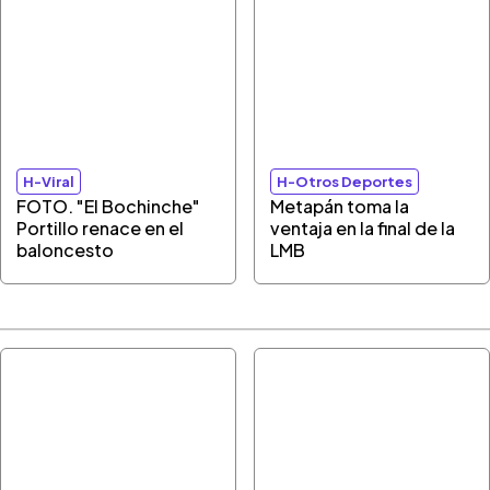
H-Viral
H-Otros Deportes
FOTO. "El Bochinche"
Metapán toma la
Portillo renace en el
ventaja en la final de la
baloncesto
LMB