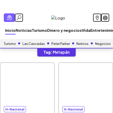
Inicio
Noticias
Turismo
Dinero y negocios
Vida
Entretenim
Turismo
Las Cascadas
Peter Parker
Nativos
Negocios
Tag:
Metapán
H-Nacional
H-Nacional