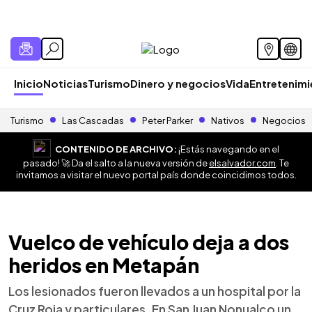
Inicio
Noticias
Turismo
Dinero y negocios
Vida
Entretenim
Turismo
Las Cascadas
Peter Parker
Nativos
Negocios
CONTENIDO DE ARCHIVO:
¡Estás navegando en el
pasado! 🚀 Da el salto a la nueva versión de
elsalvador.com
. Te
invitamos a visitar el nuevo portal país donde coincidimos todos.
Vuelco de vehículo deja a dos
heridos en Metapán
Los lesionados fueron llevados a un hospital por la
Cruz Roja y particulares. En San Juan Nonualco un