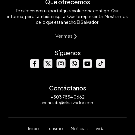
Qué ofrecemos
Te ofrecemos un portal que evoluciona contigo. Que
informa, pero también inspira. Que te representa. Mostramos
de lo que está hecho El Salvador.
Ver mas ❯
Síguenos
Contáctanos
+503 7854 0662
anunciate@elsalvador.com
Inicio
Turismo
Noticias
Vida