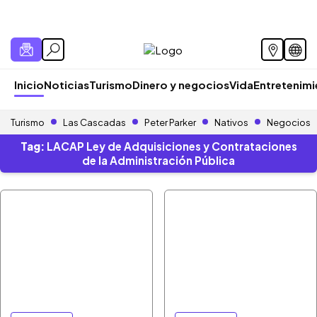
Inicio
Noticias
Turismo
Dinero y negocios
Vida
Entretenim
Turismo
Las Cascadas
Peter Parker
Nativos
Negocios
Tag:
LACAP Ley de Adquisiciones y Contrataciones
de la Administración Pública