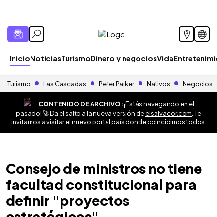
Inicio
Noticias
Turismo
Dinero y negocios
Vida
Entretenim
Turismo
Las Cascadas
Peter Parker
Nativos
Negocios
CONTENIDO DE ARCHIVO:
¡Estás navegando en el
pasado! 🚀 Da el salto a la nueva versión de
elsalvador.com
. Te
invitamos a visitar el nuevo portal país donde coincidimos todos.
Consejo de ministros no tiene
facultad constitucional para
definir "proyectos
estratégicos"