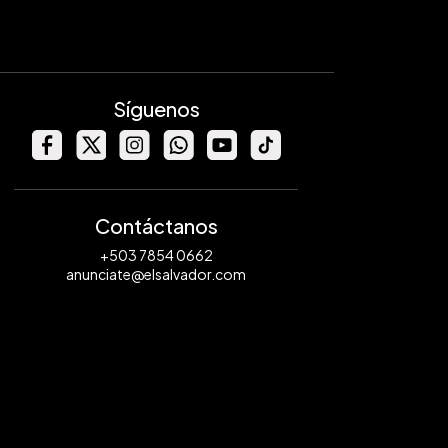
Síguenos
Contáctanos
+503 7854 0662
anunciate@elsalvador.com