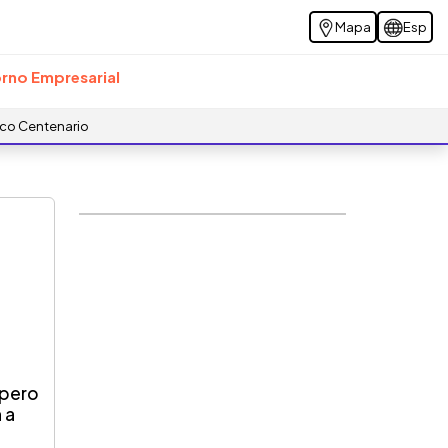
Mapa
Esp
rno Empresarial
ico Centenario
 pero
 a