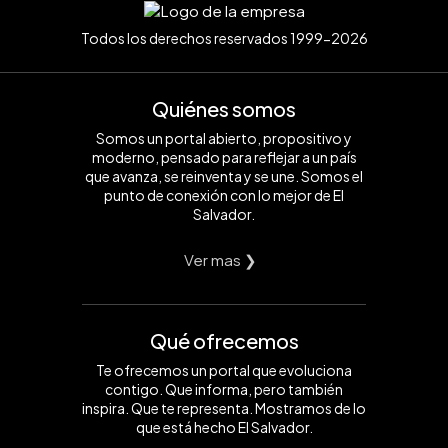
Todos los derechos reservados 1999-2026
Quiénes somos
Somos un portal abierto, propositivo y
moderno, pensado para reflejar a un país
que avanza, se reinventa y se une. Somos el
punto de conexión con lo mejor de El
Salvador.
Ver mas ❯
Qué ofrecemos
Te ofrecemos un portal que evoluciona
contigo. Que informa, pero también
inspira. Que te representa. Mostramos de lo
que está hecho El Salvador.