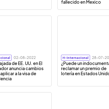
fallecido en Mexico
02-08-2022
28-07-2
cional
H-Internacional
jada de EE. UU. en El
¿Puede un indocumen
ador anuncia cambios
reclamar un premio de
aplicar a la visa de
lotería en Estados Unid
dencia