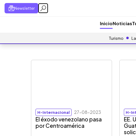
Newsletter
Inicio
Noticias
T
Turismo
La
27-08-2023
H-Internacional
H-In
El éxodo venezolano pasa
EE. 
por Centroamérica
Guat
soli