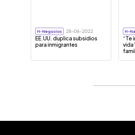
28-06-2022
H-Negocios
H-Na
EE.UU. duplica subsidios
“Te 
para inmigrantes
vida
fami