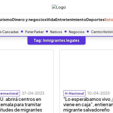
urismo
Dinero y negocios
Vida
Entretenimiento
Deportes
Ento
s Cascadas
Peter Parker
Nativos
Negocios
Centro Histór
Tag:
Inmigrantes legales
27-04-2023
10-04-2023
ternacional
H-Nacional
UU. abrirá centros en
"Lo esperábamos vivo,
emala para tramitar
viene en caja”, entierran
citudes de migrantes
migrante salvadoreño