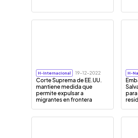
19-12-2022
H-Internacional
H-Na
Corte Suprema de EE.UU.
Emba
mantiene medida que
Salv
permite expulsar a
para 
migrantes en frontera
resi