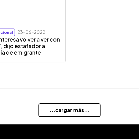
23-06-2022
cional
interesa volver a ver con
”, dijo estafador a
lia de emigrante
...cargar más...