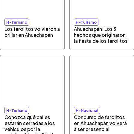
H-Turismo
H-Turismo
Los farolitos volvieron a
Ahuachapán: Los 5
brillar en Ahuachapán
hechos que originaron
la fiesta de los farolitos
H-Turismo
H-Nacional
Conozca qué calles
Concurso de farolitos
estarán cerradas a los
en Ahuachapán volverá
vehículos por la
a ser presencial