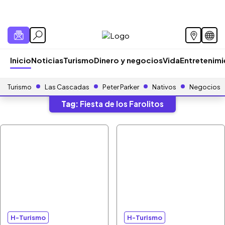
Inicio
Noticias
Turismo
Dinero y negocios
Vida
Entretenim
Turismo
Las Cascadas
Peter Parker
Nativos
Negocios
Tag:
Fiesta de los Farolitos
H-Turismo
H-Turismo