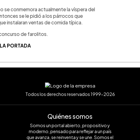
mo se conmemora actualmente la víspera del
entonces se le pidió a los párrocos que
 que instalaran ventas de comida típica.
 concurso de farolitos.
 LA PORTADA
Todos los derechos reservados 1999-2026
Quiénes somos
Somos un portal abierto, propositivo y
moderno, pensado para reflejar a un país
que avanza, se reinventa y se une. Somos el