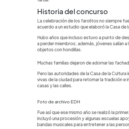
Historia del concurso
La celebración de los farolitos no siempre f
acuerdo a un estudio que elaboró la Casa de l
Hubo años que incluso estuvo a punto de des
a perder miembros; además, jóvenes salían a la
objetos con hondillas.
Muchas familias dejaron de adornar las facha
Pero las autoridades de la Casa de la Cultura 
vivas de la ciudad para retomar la tradición e
casas y las calles.
Foto de archivo EDH
Fue así que ese mismo año se realizó la primer
incluyó una procesión y algunas escuelas ap
bandas musicales para entretener a las perso