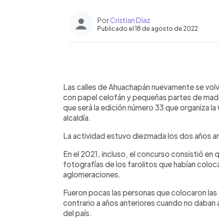
Por
Cristian Díaz
Publicado el 18 de agosto de 2022
0:00
Facebook
Twitter
►
Escuchar artículo
Las calles de Ahuachapán nuevamente se volve
con papel celofán y pequeñas partes de mader
que será la edición número 33 que organiza la 
alcaldía.
La actividad estuvo diezmada los dos años an
En el 2021, incluso, el concurso consistió en 
fotografías de los farolitos que habían colocad
aglomeraciones.
Fueron pocas las personas que colocaron las es
contrario a años anteriores cuando no daban a
del país.