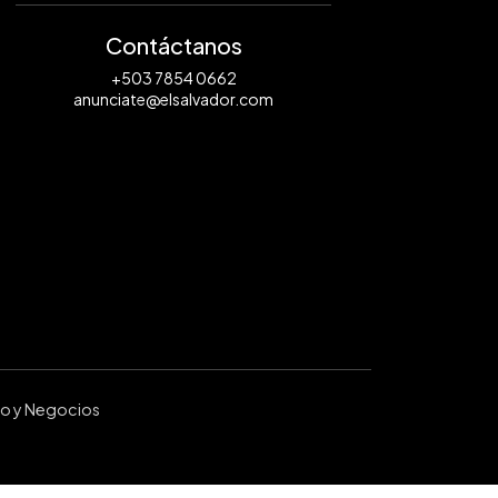
Contáctanos
+503 7854 0662
anunciate@elsalvador.com
ro y Negocios