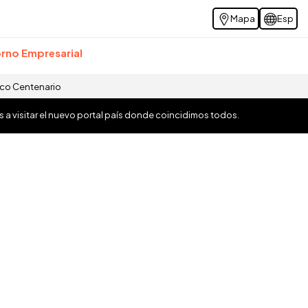
Mapa
Esp
rno Empresarial
ico Centenario
os a visitar el nuevo portal país donde coincidimos todos.