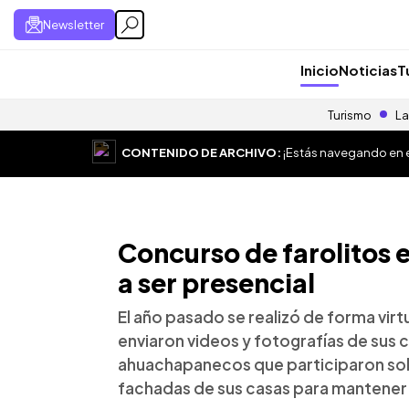
Newsletter
Inicio
Noticias
T
Turismo
La
CONTENIDO DE ARCHIVO:
¡Estás navegando en el
Concurso de farolitos
a ser presencial
El año pasado se realizó de forma virt
enviaron videos y fotografías de sus
ahuachapanecos que participaron solo
fachadas de sus casas para mantener l