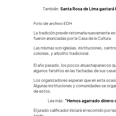
También:
Santa Rosa de Lima gastará 
Foto de archivo EDH
La tradición prevén retomarla nuevamente es
fueron anunciadas por la Casa de la Cultura.
Las mismas son iglesias, instituciones, centro
colonias, y arbolito tradicional.
El año pasado, los pocos ahuachapanecos que 
algunos farolitos en las fachadas de sus casa
Los organizadores esperan que en esta ocasi
Algunas instituciones y comunidades se organ
de estos.
Lea más:
“Hemos agarrado dinero de
El jurado calificador iniciará el recorrido por la
tarde.