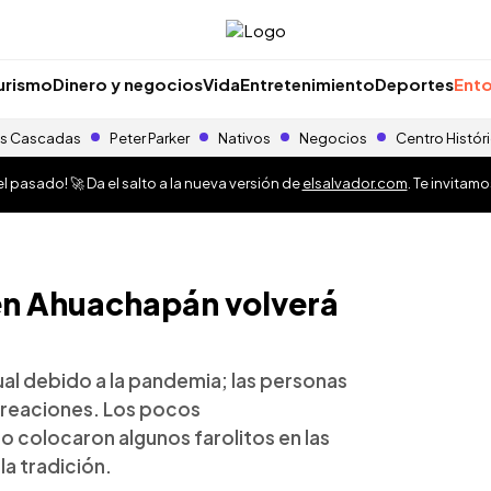
urismo
Dinero y negocios
Vida
Entretenimiento
Deportes
Ento
s Cascadas
Peter Parker
Nativos
Negocios
Centro Histór
 pasado! 🚀 Da el salto a la nueva versión de
elsalvador.com
. Te invitam
 en Ahuachapán volverá
ual debido a la pandemia; las personas
 creaciones. Los pocos
 colocaron algunos farolitos en las
a tradición.