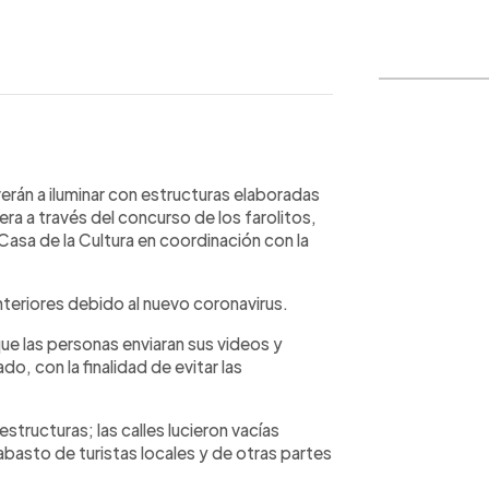
WhatsApp
Copiar link
rán a iluminar con estructuras elaboradas
a a través del concurso de los farolitos,
Casa de la Cultura en coordinación con la
teriores debido al nuevo coronavirus.
que las personas enviaran sus videos y
o, con la finalidad de evitar las
tructuras; las calles lucieron vacías
basto de turistas locales y de otras partes