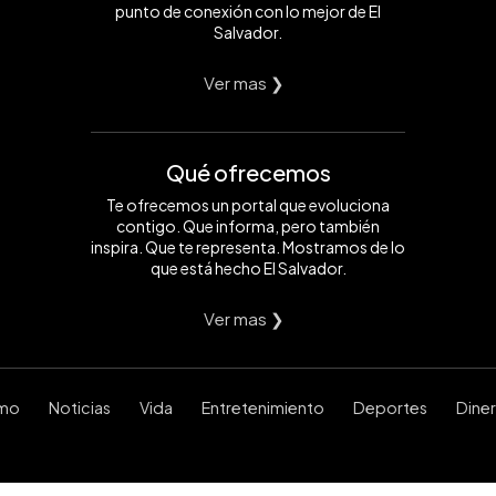
punto de conexión con lo mejor de El
Salvador.
Ver mas ❯
Qué ofrecemos
Te ofrecemos un portal que evoluciona
contigo. Que informa, pero también
inspira. Que te representa. Mostramos de lo
que está hecho El Salvador.
Ver mas ❯
smo
Noticias
Vida
Entretenimiento
Deportes
Dine