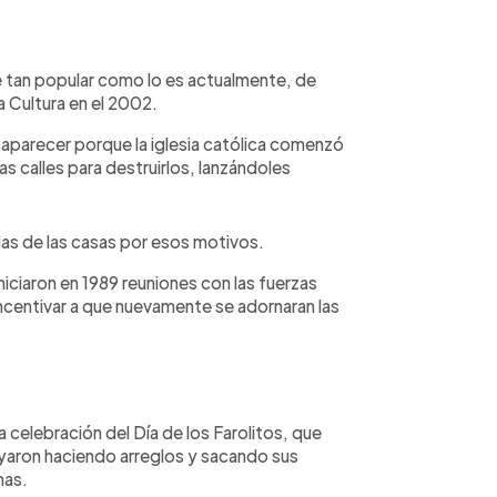
ue tan popular como lo es actualmente, de
a Cultura en el 2002.
aparecer porque la iglesia católica comenzó
s calles para destruirlos, lanzándoles
das de las casas por esos motivos.
iniciaron en 1989 reuniones con las fuerzas
 incentivar a que nuevamente se adornaran las
a celebración del Día de los Farolitos, que
oyaron haciendo arreglos y sacando sus
nas.