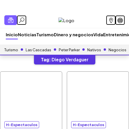
Inicio
Noticias
Turismo
Dinero y negocios
Vida
Entretenim
Turismo
Las Cascadas
Peter Parker
Nativos
Negocios
Tag:
Diego Verdaguer
H-Espectaculos
H-Espectaculos