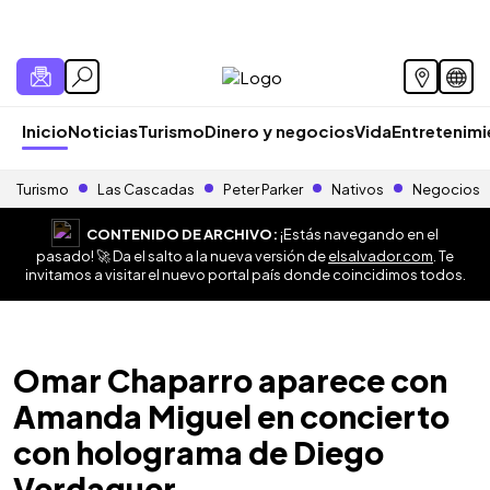
Inicio
Noticias
Turismo
Dinero y negocios
Vida
Entretenim
Turismo
Las Cascadas
Peter Parker
Nativos
Negocios
CONTENIDO DE ARCHIVO:
¡Estás navegando en el
pasado! 🚀 Da el salto a la nueva versión de
elsalvador.com
. Te
invitamos a visitar el nuevo portal país donde coincidimos todos.
Omar Chaparro aparece con
Amanda Miguel en concierto
con holograma de Diego
Verdaguer