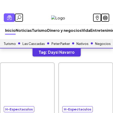
Inicio
Noticias
Turismo
Dinero y negocios
Vida
Entretenim
Turismo
Las Cascadas
Peter Parker
Nativos
Negocios
Tag:
Daysi Navarro
H-Espectaculos
H-Espectaculos