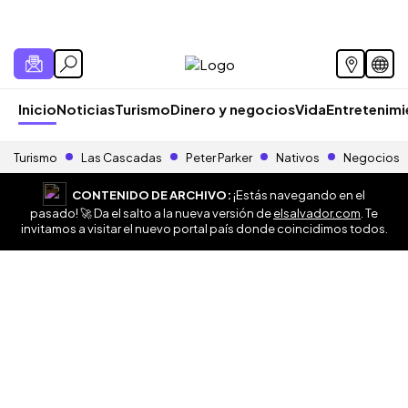
Inicio
Noticias
Turismo
Dinero y negocios
Vida
Entretenim
Turismo
Las Cascadas
Peter Parker
Nativos
Negocios
CONTENIDO DE ARCHIVO:
¡Estás navegando en el
pasado! 🚀 Da el salto a la nueva versión de
elsalvador.com
. Te
invitamos a visitar el nuevo portal país donde coincidimos todos.