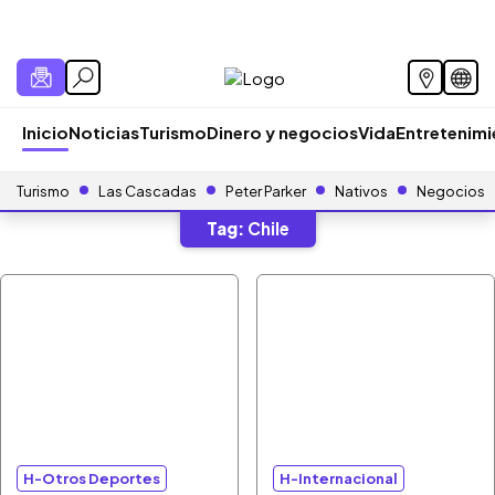
Inicio
Noticias
Turismo
Dinero y negocios
Vida
Entretenim
Turismo
Las Cascadas
Peter Parker
Nativos
Negocios
Tag:
Chile
H-Otros Deportes
H-Internacional