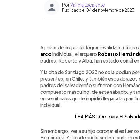
Por
Varinia Escalante
Publicado el 04 de noviembre de 2023
0:00
Facebook
Twitter
►
Escuchar artículo
A pesar de no poder lograr revalidar su tít
arco
individual, el arquero
Roberto Hernánd
padres, Roberto y Alba, han estado con él 
Y la cita de Santiago 2023 no se la podían per
presentes, en Chile, y también esos abrazos d
padres del salvadoreño sufrieron con Hernánd
compuesto masculino, de este sábado, y tambi
en semifinales que le impidió llegar a la gran 
individual.
LEA MÁS: ¡Oro para El Salvador
Sin embargo, ver a su hijo coronar el esfuerzo 
Hernández. Y, desde suelo andino, ambos est