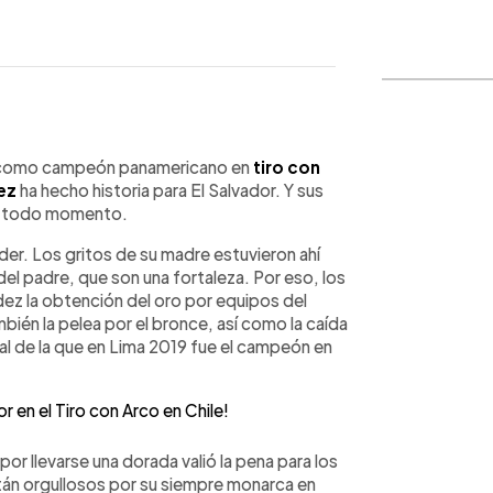
WhatsApp
Copiar link
ulo como campeón panamericano en
tiro con
ez
ha hecho historia para El Salvador. Y sus
en todo momento.
der. Los gritos de su madre estuvieron ahí
el padre, que son una fortaleza. Por eso, los
ez la obtención del oro por equipos del
én la pelea por el bronce, así como la caída
final de la que en Lima 2019 fue el campeón en
 en el Tiro con Arco en Chile!
por llevarse una dorada valió la pena para los
án orgullosos por su siempre monarca en