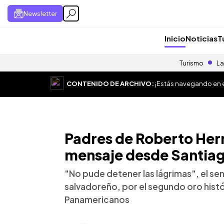
Newsletter
Inicio
Noticias
T
Turismo
La
CONTENIDO DE ARCHIVO:
¡Estás navegando en el
Padres de Roberto Her
mensaje desde Santia
"No pude detener las lágrimas", el se
salvadoreño, por el segundo oro histó
Panamericanos