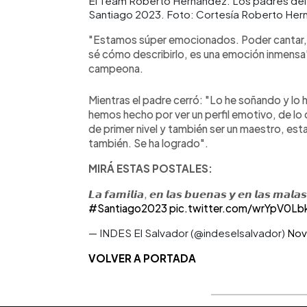
El Team Roberto Hernández. Los padres del 
Santiago 2023. Foto: Cortesía Roberto Her
"Estamos súper emocionados. Poder cantar, e
sé cómo describirlo, es una emoción inmens
campeona.
Mientras el padre cerró: "Lo he soñando y lo 
hemos hecho por ver un perfil emotivo, de lo 
de primer nivel y también ser un maestro, estar
también. Se ha logrado".
MIRÁ ESTAS POSTALES:
𝙇𝙖 𝙛𝙖𝙢𝙞𝙡𝙞𝙖, 𝙚𝙣 𝙡𝙖𝙨 𝙗𝙪𝙚𝙣𝙖𝙨 𝙮 𝙚𝙣 𝙡𝙖𝙨 𝙢𝙖𝙡𝙖
#Santiago2023
pic.twitter.com/wrYpV0Lb
— INDES El Salvador (@indeselsalvador)
Nov
VOLVER A PORTADA