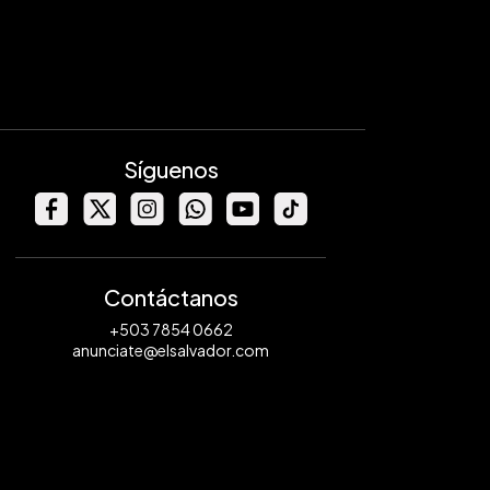
Síguenos
Contáctanos
+503 7854 0662
anunciate@elsalvador.com