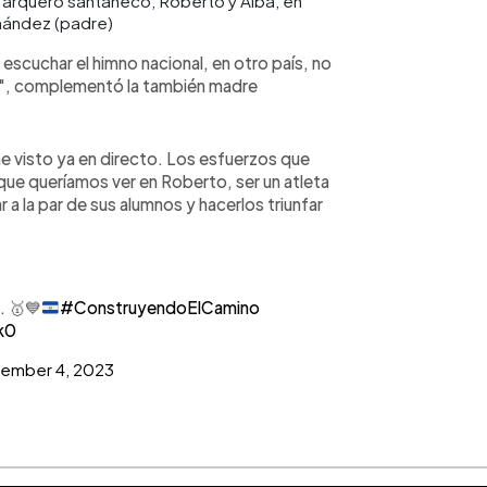
arquero santaneco, Roberto y Alba, en
nández (padre)
scuchar el himno nacional, en otro país, no
a", complementó la también madre
he visto ya en directo. Los esfuerzos que
que queríamos ver en Roberto, ser un atleta
 a la par de sus alumnos y hacerlos triunfar
.
🥇
💙
#ConstruyendoElCamino
k0
ember 4, 2023