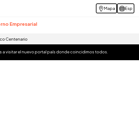
Mapa
Esp
rno Empresarial
ico Centenario
os a visitar el nuevo portal país donde coincidimos todos.