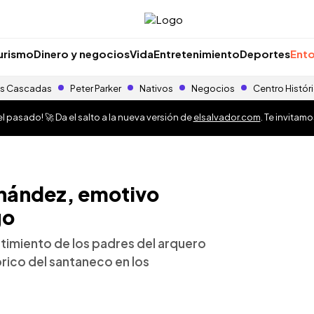
urismo
Dinero y negocios
Vida
Entretenimiento
Deportes
Ento
s Cascadas
Peter Parker
Nativos
Negocios
Centro Histór
 pasado! 🚀 Da el salto a la nueva versión de
elsalvador.com
. Te invitam
nández, emotivo
go
ntimiento de los padres del arquero
rico del santaneco en los