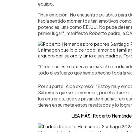
equipo.
"Hay emoción. No encuentro palabras para de
había sentido momentos tan emotivos como v
potencias, una como EE.UU. No pude detener la
primer lugar", manifestó Roberto padre, a 
La imagen que lo dice todo: amor de familia 
arquero con su oro, y junto a sus padres. Fot
"Creo que ese esfuerzo se ha visto produci
todo el esfuerzo que hemos hecho toda la v
Por su parte, Alba expresó: "Estoy muy emoc
Sabemos que se lo merecen, por el esfuerzo,
los entrenos, que se privan de muchas recreac
tienen en su meta estos resultados y lo logra
LEA MÁS: Roberto Hernández: