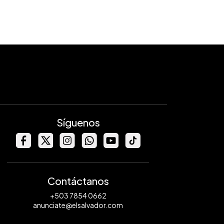
Síguenos
Contáctanos
+503 7854 0662
anunciate@elsalvador.com