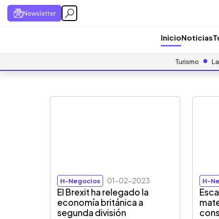
Newsletter
Inicio
Noticias
T
Turismo
La
01-02-2023
H-Negocios
H-Ne
El Brexit ha relegado la
Esca
economía británica a
mate
segunda división
cons