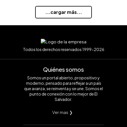
...cargar más...
Todos los derechos reservados 1999-2026
Quiénes somos
Somos un portal abierto, propositivo y
moderno, pensado para reflejar a un país
que avanza, se reinventa y se une. Somos el
punto de conexión con lo mejor de El
Salvador.
Ver mas ❯