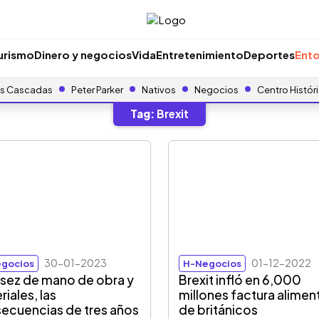
urismo
Dinero y negocios
Vida
Entretenimiento
Deportes
Ento
s Cascadas
Peter Parker
Nativos
Negocios
Centro Histór
Tag:
Brexit
30-01-2023
01-12-2022
gocios
H-Negocios
sez de mano de obra y
Brexit infló en 6,000
riales, las
millones factura alimen
ecuencias de tres años
de británicos