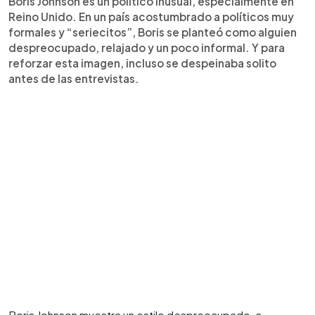
Boris Johnson es un político inusual, especialmente en
Reino Unido. En un país acostumbrado a políticos muy
formales y “seriecitos”, Boris se planteó como alguien
despreocupado, relajado y un poco informal. Y para
reforzar esta imagen, incluso se despeinaba solito
antes de las entrevistas.
Boris Johnson muestra un estilo despreocupado, a