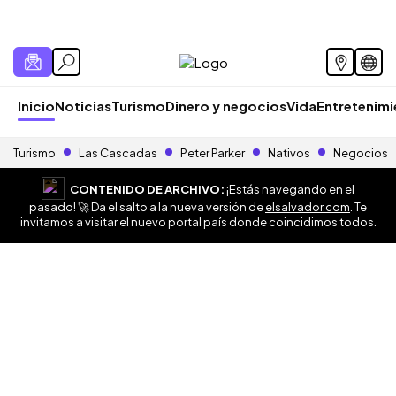
Inicio
Noticias
Turismo
Dinero y negocios
Vida
Entretenim
Turismo
Las Cascadas
Peter Parker
Nativos
Negocios
CONTENIDO DE ARCHIVO:
¡Estás navegando en el
pasado! 🚀 Da el salto a la nueva versión de
elsalvador.com
. Te
invitamos a visitar el nuevo portal país donde coincidimos todos.