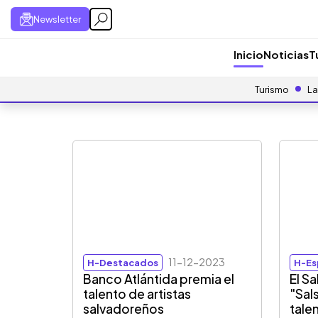
Newsletter
Inicio
Noticias
T
Turismo
La
11-12-2023
H-Destacados
H-Es
Banco Atlántida premia el
El Sa
talento de artistas
"Sal
salvadoreños
tale