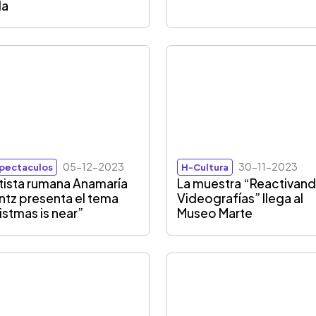
la
05-12-2023
30-11-2023
pectaculos
H-Cultura
rtista rumana Anamaría
La muestra “Reactivan
ntz presenta el tema
Videografías” llega al
istmas is near”
Museo Marte