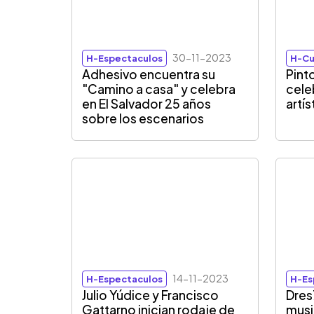
30-11-2023
H-Espectaculos
H-Cu
Adhesivo encuentra su
Pint
"Camino a casa" y celebra
cele
en El Salvador 25 años
artís
sobre los escenarios
14-11-2023
H-Espectaculos
H-Es
Julio Yúdice y Francisco
Dres
Gattarno inician rodaje de
musi