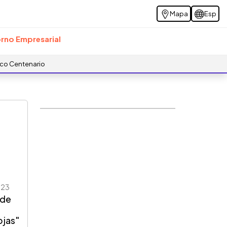
Mapa
Esp
rno Empresarial
ico Centenario
023
 de
ojas"