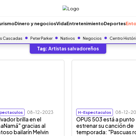
urismo
Dinero y negocios
Vida
Entretenimiento
Deportes
Ento
s Cascadas
Peter Parker
Nativos
Negocios
Centro Histór
Tag:
Artistas salvadoreños
08-12-2023
08-12-2
pectaculos
H-Espectaculos
lvador brilla en el
OPUS 503 está a punto
saNamá" gracias al
estrenar su canción de
ntoso bailarín Melvin
temporada: "Pascuas r