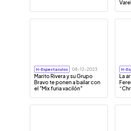
Vare
08-12-2023
H-Espectaculos
H-Es
Marito Rivera y su Grupo
La a
Bravo te ponen a bailar con
Fere
el "Mix furia vacilón"
“Chr