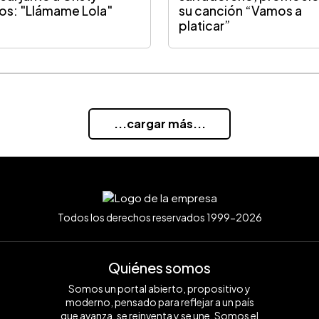
os: "Llámame Lola"
su canción “Vamos a
platicar”
...cargar más...
Todos los derechos reservados 1999-2026
Quiénes somos
Somos un portal abierto, propositivo y
moderno, pensado para reflejar a un país
que avanza, se reinventa y se une. Somos el