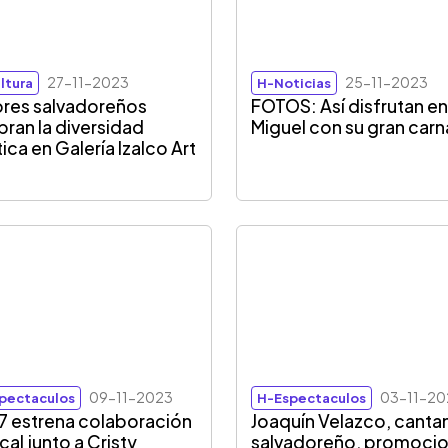
27-11-2023
25-11-2023
ltura
H-Noticias
ores salvadoreños
FOTOS: Así disfrutan e
bran la diversidad
Miguel con su gran carn
tica en Galería Izalco Art
09-11-2023
03-11-20
pectaculos
H-Espectaculos
7 estrena colaboración
Joaquín Velazco, canta
cal junto a Cristy
salvadoreño, promoci