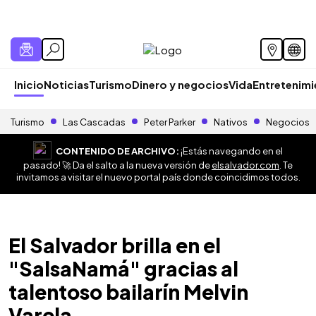
Inicio
Noticias
Turismo
Dinero y negocios
Vida
Entretenim
Turismo
Las Cascadas
Peter Parker
Nativos
Negocios
CONTENIDO DE ARCHIVO:
¡Estás navegando en el
pasado! 🚀 Da el salto a la nueva versión de
elsalvador.com
. Te
invitamos a visitar el nuevo portal país donde coincidimos todos.
El Salvador brilla en el
"SalsaNamá" gracias al
talentoso bailarín Melvin
Varela