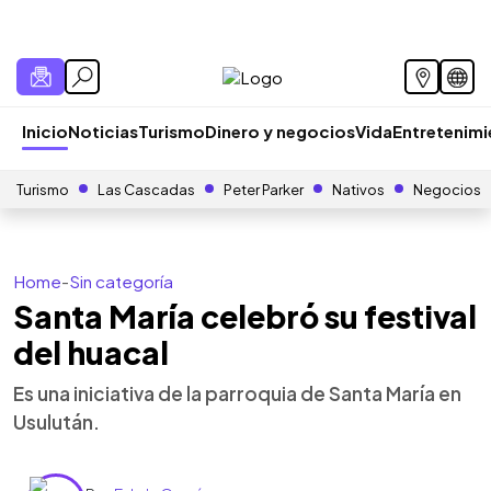
Inicio
Noticias
Turismo
Dinero y negocios
Vida
Entretenim
Turismo
Las Cascadas
Peter Parker
Nativos
Negocios
Home
-
Sin categoría
Santa María celebró su festival
del huacal
Es una iniciativa de la parroquia de Santa María en
Usulután.