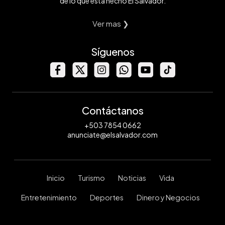
de lo que está hecho El Salvador.
Ver mas ❯
Síguenos
Contáctanos
+503 7854 0662
anunciate@elsalvador.com
Inicio
Turismo
Noticias
Vida
Entretenimiento
Deportes
Dinero y Negocios