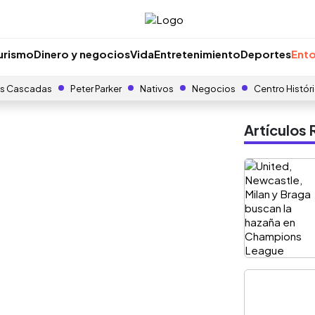
urismo
Dinero y negocios
Vida
Entretenimiento
Deportes
Ento
s Cascadas
Peter Parker
Nativos
Negocios
Centro Histór
Artículo