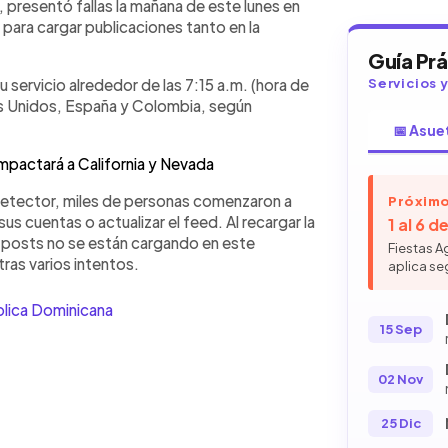
 presentó fallas la mañana de este lunes en
para cargar publicaciones tanto en la
Guía Pr
u servicio alrededor de las 7:15 a.m. (hora de
Servicios 
os Unidos, España y Colombia, según
📅 Asue
impactará a California y Nevada
detector, miles de personas comenzaron a
Próximo
sus cuentas o actualizar el feed. Al recargar la
1 al 6 
s posts no se están cargando en este
Fiestas A
tras varios intentos.
aplica se
lica Dominicana
15 Sep
02 Nov
25 Dic