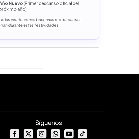
Año Nuevo
(Primer descanso oficial del
próximo año)
e las instituciones bancarias modifican sus
erran durante estas festividades.
Síguenos