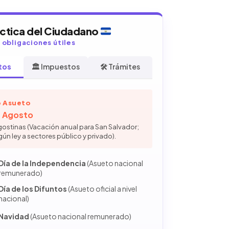
áctica del Ciudadano
y obligaciones útiles
tos
🏛️ Impuestos
🛠️ Trámites
 Asueto
de Agosto
gostinas (Vacación anual para San Salvador;
gún ley a sectores público y privado).
Día de la Independencia
(Asueto nacional
remunerado)
Día de los Difuntos
(Asueto oficial a nivel
nacional)
Navidad
(Asueto nacional remunerado)