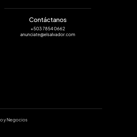
Contáctanos
+503 7854 0662
anunciate@elsalvador.com
ro y Negocios