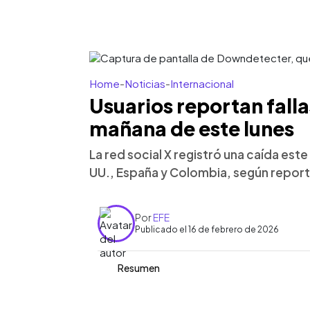
Home
-
Noticias
-
Internacional
Usuarios reportan falla
mañana de este lunes
La red social X registró una caída este
UU., España y Colombia, según repo
Por
EFE
Publicado el 16 de febrero de 2026
Resumen
Resumen del artículo:
0:00
Facebook
Twitter
►