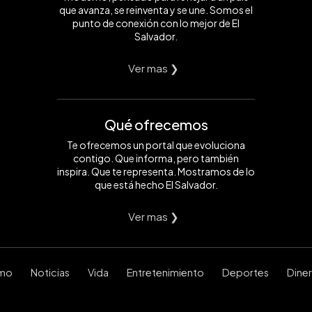
que avanza, se reinventa y se une. Somos el
punto de conexión con lo mejor de El
Salvador.
Ver mas ❯
Qué ofrecemos
Te ofrecemos un portal que evoluciona
contigo. Que informa, pero también
inspira. Que te representa. Mostramos de lo
que está hecho El Salvador.
Ver mas ❯
smo
Noticias
Vida
Entretenimiento
Deportes
Dine