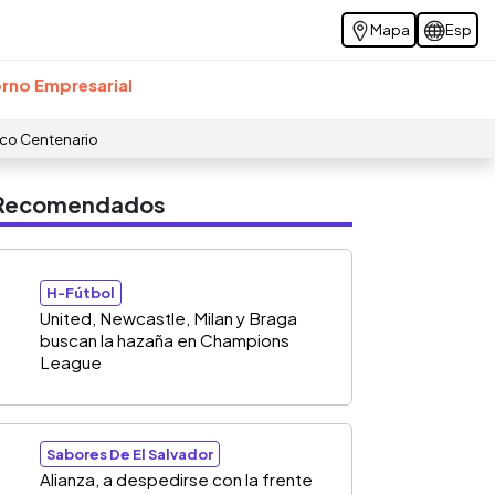
Mapa
Esp
rno Empresarial
ico Centenario
s Recomendados
H-Fútbol
United, Newcastle, Milan y Braga
buscan la hazaña en Champions
League
Sabores De El Salvador
Alianza, a despedirse con la frente