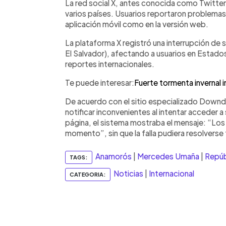
mensaje general
Escuchar artículo
La red social X, antes conocida como Twitter,
varios países. Usuarios reportaron problemas 
aplicación móvil como en la versión web.
La plataforma X registró una interrupción de s
El Salvador), afectando a usuarios en Estad
reportes internacionales.
Te puede interesar:
Fuerte tormenta invernal 
De acuerdo con el sitio especializado Down
notificar inconvenientes al intentar acceder a 
página, el sistema mostraba el mensaje: “Lo
momento”, sin que la falla pudiera resolverse 
Anamorós
|
Mercedes Umaña
|
Repúb
TAGS:
Noticias
|
Internacional
CATEGORIA: