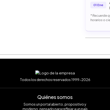
01 Ene
* Recuerde qu
horarios o ci
Todos los derechos reservados 1999-2026
Quiénes somos
Somos un portal abierto, propositivo y
moderno, pensado para reflejar a un país