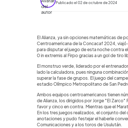
Publicado el 02 de octubre de 2024
0:00
Facebook
Twitter
►
Escuchar artículo
El Alianza, ya sin opciones matemáticas de po
Centroamericana de la Concacaf 2024, viajó 
para disputar el juego de esta noche contra 
0 in extremis al Firpo gracias a un gol de tiro 
El monstruo verde, liderado por el entrenado
lado la calculadora, pues ninguna combinación 
superar la fase de grupos. El juego del campeó
estadio Olímpico Metropolitano de San Pedro S
Ambos equipos centroamericanos tienen númer
de Alianza, los dirigidos por Jorge "El Zarco"
favor y cinco en contra. Mientras que el Mar
En los tres juegos realizados, el conjunto de
anotaciones y pudo festejar el haberle conver
Comunicaciones y a los toros de Usulután.