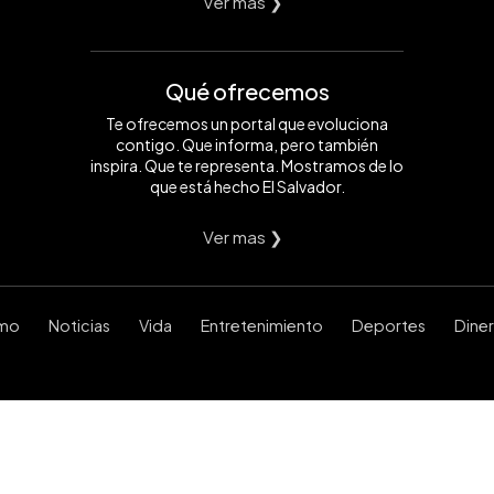
Ver mas ❯
Qué ofrecemos
Te ofrecemos un portal que evoluciona
contigo. Que informa, pero también
inspira. Que te representa. Mostramos de lo
que está hecho El Salvador.
Ver mas ❯
smo
Noticias
Vida
Entretenimiento
Deportes
Dine