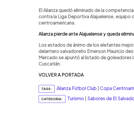
El Alianza quedó eliminado de la competencia i
contra la Liga Deportiva Alajuelense, equipo
centroamericana.
Alianza pierde ante Alajuelense y queda eli
Los estados de ánimo de los elefantes mejorar
delantero salvadoreño Emerson Mauricio dest
Mercado se apuntó al listado de goleadores l
Cuscatlán.
VOLVER A PORTADA
Alianza Fútbol Club
|
Copa Centroam
TAGS:
Turismo
|
Sabores de El Salvado
CATEGORIA: