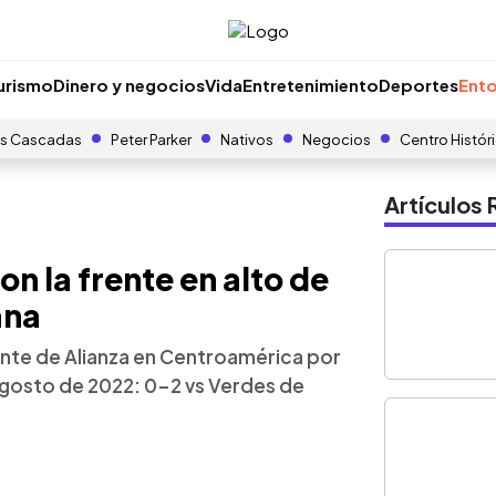
urismo
Dinero y negocios
Vida
Entretenimiento
Deportes
Ento
s Cascadas
Peter Parker
Nativos
Negocios
Centro Histór
Artículo
on la frente en alto de
ana
tante de Alianza en Centroamérica por
agosto de 2022: 0-2 vs Verdes de