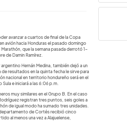
WhatsApp
Copiar link
der avanzar a cuartos de final de la Copa
en avión hacia Honduras el pasado domingo
el Marathón, que la semana pasada derrotó 1-
libre de Damin Ramírez.
r argentino Hernán Medina, también dejó a un
de resultados en la quinta fecha le sirve para
n nacional en territorio hondureño será en el
ula e iniciará a las 6:06 p.m.
os muy similares en el Grupo B. En el caso
 Rodríguez registran tres puntos, seis goles a
athón de igual modo ha sumado tres unidades.
l departamento de Cortés recibió cinco
tido al menos una vez a Alajuelense,