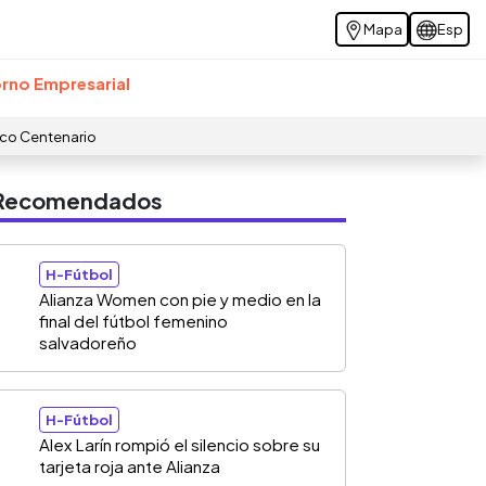
Mapa
Esp
rno Empresarial
ico Centenario
s Recomendados
H-Fútbol
Alianza Women con pie y medio en la
final del fútbol femenino
salvadoreño
H-Fútbol
Alex Larín rompió el silencio sobre su
tarjeta roja ante Alianza