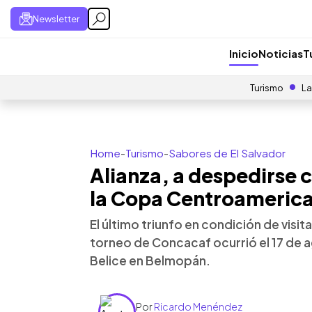
Newsletter
Inicio
Noticias
T
Turismo
La
Home
-
Turismo
-
Sabores de El Salvador
Alianza, a despedirse c
la Copa Centroameric
El último triunfo en condición de visi
torneo de Concacaf ocurrió el 17 de 
Belice en Belmopán.
Por
Ricardo Menéndez