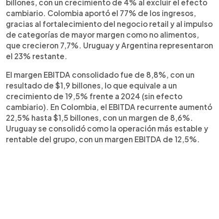
crecimiento en categorías de mayor margen. La
billones, con un crecimiento de 4% al excluir el efecto
compañía destacó disciplina en costos,
cambiario. Colombia aportó el 77% de los ingresos,
fortalecimiento operativo y mayor eficiencia
gracias al fortalecimiento del negocio retail y al impulso
financiera. Con una caja de $1,17 billones, el grupo
de categorías de mayor margen como no alimentos,
asegura haber sentado bases sólidas para un
que crecieron 7,7%. Uruguay y Argentina representaron
crecimiento sostenible en 2026.
el 23% restante.
El margen EBITDA consolidado fue de 8,8%, con un
resultado de $1,9 billones, lo que equivale a un
crecimiento de 19,5% frente a 2024 (sin efecto
cambiario). En Colombia, el EBITDA recurrente aumentó
22,5% hasta $1,5 billones, con un margen de 8,6%.
Uruguay se consolidó como la operación más estable y
rentable del grupo, con un margen EBITDA de 12,5%.