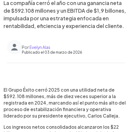
La compañía cerró el año con una ganancia neta
de $592.108 millones y un EBITDA de $1,9 billones,
impulsada por una estrategia enfocada en
rentabilidad, eficiencia y experiencia del cliente.
Por
Evelyn Alas
Publicado el 03 de marzo de 2026
Resumen del artículo:
0:00
►
El Grupo Éxito cerró 2025 con una utilidad neta de
Escuchar artículo
El Grupo Éxito cerró 2025 con una utilidad neta de
$592.108 millones, más de diez veces superior a la
$592.108 millones, más de diez veces superior a la
registrada en 2024, consolidando el proceso de
registrada en 2024, marcando así el punto más alto del
recuperación liderado por Carlos Calleja. Los
proceso de estabilización financiera y operativa
ingresos alcanzaron $22 billones y el EBITDA llegó
liderado por su presidente ejecutivo, Carlos Calleja.
a $1,9 billones, con un margen de 8,8%. Colombia
aportó el 77% de los ingresos, impulsada por el
Los ingresos netos consolidados alcanzaron los $22