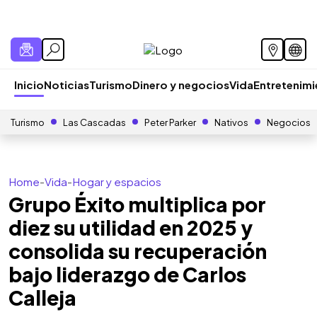
Inicio
Noticias
Turismo
Dinero y negocios
Vida
Entretenim
Turismo
Las Cascadas
Peter Parker
Nativos
Negocios
Home
-
Vida
-
Hogar y espacios
Grupo Éxito multiplica por
diez su utilidad en 2025 y
consolida su recuperación
bajo liderazgo de Carlos
Calleja