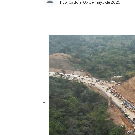
Publicado el 09 de mayo de 2025
0:00
Facebook
Twitter
►
Escuchar artículo