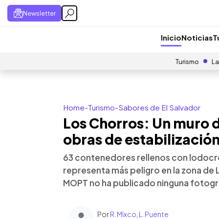
Newsletter
Inicio
Noticias
T
Turismo
La
Home
-
Turismo
-
Sabores de El Salvador
Los Chorros: Un muro d
obras de estabilización
63 contenedores rellenos con lodocre
representa más peligro en la zona de 
MOPT no ha publicado ninguna fotogra
Por
R. Mixco
,
L. Puente