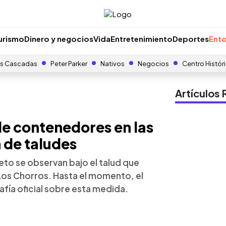
urismo
Dinero y negocios
Vida
Entretenimiento
Deportes
Ento
s Cascadas
Peter Parker
Nativos
Negocios
Centro Histór
Artículo
e contenedores en las
 de taludes
to se observan bajo el talud que
Los Chorros. Hasta el momento, el
fía oficial sobre esta medida.