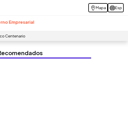
Mapa
Esp
rno Empresarial
ico Centenario
s Recomendados