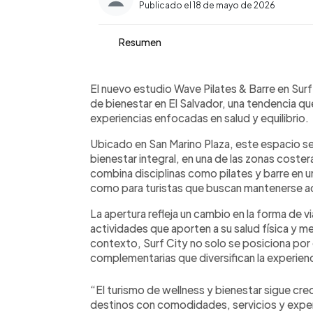
Publicado el 18 de mayo de 2026
Resumen
Resumen del artículo:
0:00
Facebook
Twitter
►
resumen ia general
Escuchar artículo
El nuevo estudio Wave Pilates & Barre en Surf 
de bienestar en El Salvador, una tendencia qu
experiencias enfocadas en salud y equilibrio.
Ubicado en San Marino Plaza, este espacio se
bienestar integral, en una de las zonas coster
combina disciplinas como pilates y barre en 
como para turistas que buscan mantenerse ac
La apertura refleja un cambio en la forma de v
actividades que aporten a su salud física y m
contexto, Surf City no solo se posiciona por 
complementarias que diversifican la experienc
“El turismo de wellness y bienestar sigue cr
destinos con comodidades, servicios y experi