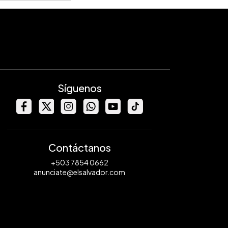
Síguenos
Contáctanos
+503 7854 0662
anunciate@elsalvador.com