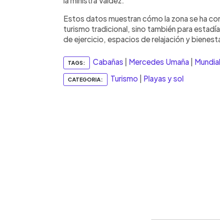
la ministra Valdez.
Estos datos muestran cómo la zona se ha conv
turismo tradicional, sino también para estad
de ejercicio, espacios de relajación y bienest
Cabañas
|
Mercedes Umaña
|
Mundia
TAGS:
Turismo
|
Playas y sol
CATEGORIA: