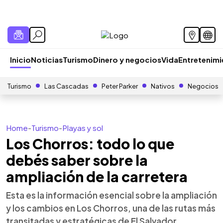
Inicio
Noticias
Turismo
Dinero y negocios
Vida
Entretenim
Turismo
Las Cascadas
Peter Parker
Nativos
Negocios
Home
-
Turismo
-
Playas y sol
Los Chorros: todo lo que
debés saber sobre la
ampliación de la carretera
Esta es la información esencial sobre la ampliación
y los cambios en Los Chorros, una de las rutas más
transitadas y estratégicas de El Salvador.