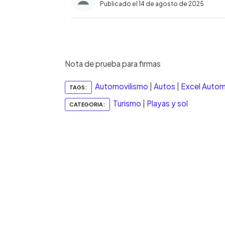
Publicado el 14 de agosto de 2025
0:00
Facebook
Twitter
►
Escuchar artículo
Nota de prueba para firmas
Automovilismo
|
Autos
|
Excel Autom
TAGS:
Turismo
|
Playas y sol
CATEGORIA: