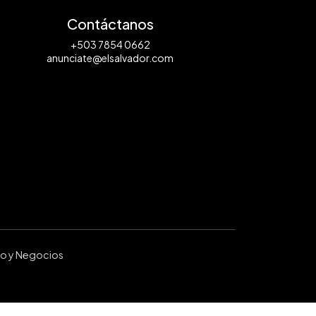
Contáctanos
+503 7854 0662
anunciate@elsalvador.com
ro y Negocios