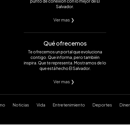
punto de conexión con lo mejor de El
Salvador.
Ver mas ❯
Qué ofrecemos
Te ofrecemos un portal que evoluciona
contigo. Que informa, pero también
inspira. Que te representa. Mostramos de lo
que está hecho El Salvador.
Ver mas ❯
smo
Noticias
Vida
Entretenimiento
Deportes
Dine