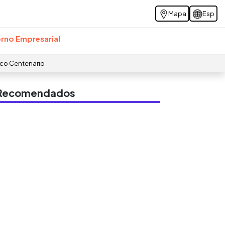
Mapa
Esp
rno Empresarial
ico Centenario
s Recomendados