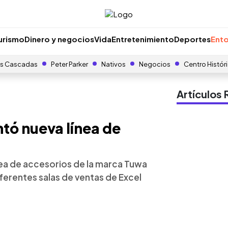
urismo
Dinero y negocios
Vida
Entretenimiento
Deportes
Ento
s Cascadas
Peter Parker
Nativos
Negocios
Centro Histór
Artículo
tó nueva línea de
nea de accesorios de la marca Tuwa
diferentes salas de ventas de Excel