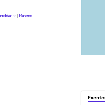
WhatsApp
Copiar link
versidades
|
Museos
Evento