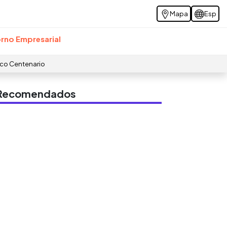
Mapa
Esp
rno Empresarial
ico Centenario
s Recomendados