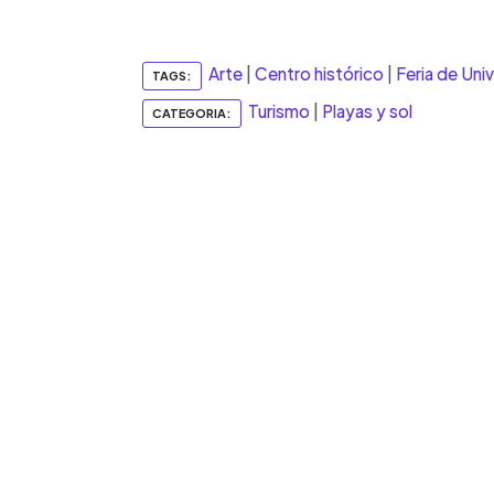
0:00
Facebook
Twitter
►
Escuchar artículo
Arte
|
Centro histórico
|
Feria de Uni
TAGS:
Turismo
|
Playas y sol
CATEGORIA: