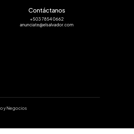
Contáctanos
+503 7854 0662
anunciate@elsalvador.com
ro y Negocios