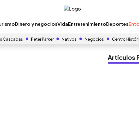
urismo
Dinero y negocios
Vida
Entretenimiento
Deportes
Ento
s Cascadas
Peter Parker
Nativos
Negocios
Centro Histór
Artículo