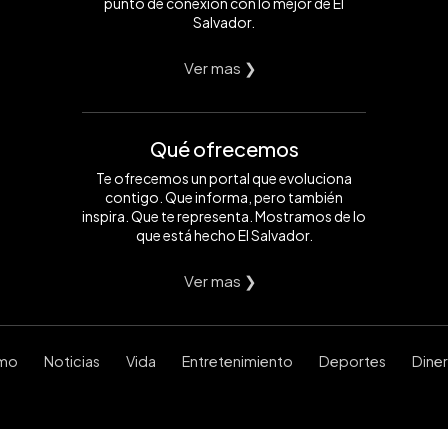
punto de conexión con lo mejor de El
Salvador.
Ver mas ❯
Qué ofrecemos
Te ofrecemos un portal que evoluciona
contigo. Que informa, pero también
inspira. Que te representa. Mostramos de lo
que está hecho El Salvador.
Ver mas ❯
smo
Noticias
Vida
Entretenimiento
Deportes
Dine