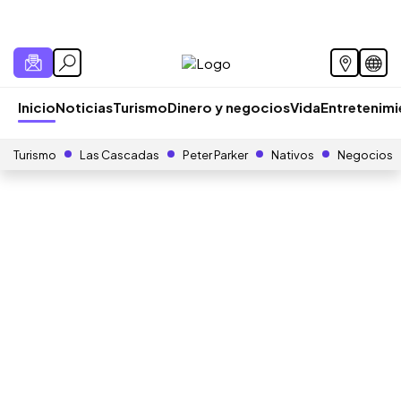
Inicio
Noticias
Turismo
Dinero y negocios
Vida
Entretenim
Turismo
Las Cascadas
Peter Parker
Nativos
Negocios