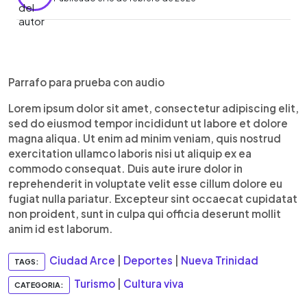
0:00
►
Escuchar artículo
Parrafo para prueba con audio
Lorem ipsum dolor sit amet, consectetur adipiscing elit,
sed do eiusmod tempor incididunt ut labore et dolore
magna aliqua. Ut enim ad minim veniam, quis nostrud
exercitation ullamco laboris nisi ut aliquip ex ea
commodo consequat. Duis aute irure dolor in
reprehenderit in voluptate velit esse cillum dolore eu
fugiat nulla pariatur. Excepteur sint occaecat cupidatat
non proident, sunt in culpa qui officia deserunt mollit
anim id est laborum.
Ciudad Arce
|
Deportes
|
Nueva Trinidad
TAGS:
Turismo
|
Cultura viva
CATEGORIA: