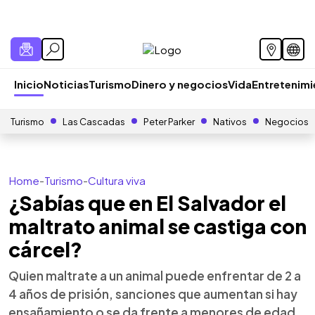
Inicio
Noticias
Turismo
Dinero y negocios
Vida
Entretenim
Turismo
Las Cascadas
Peter Parker
Nativos
Negocios
Home
-
Turismo
-
Cultura viva
¿Sabías que en El Salvador el
maltrato animal se castiga con
cárcel?
Quien maltrate a un animal puede enfrentar de 2 a
4 años de prisión, sanciones que aumentan si hay
ensañamiento o se da frente a menores de edad,