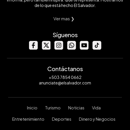
de lo que está hecho El Salvador.
Ver mas ❯
Síguenos
Contáctanos
+503 7854 0662
anunciate@elsalvador.com
Inicio
Turismo
Noticias
Vida
Entretenimiento
Deportes
Dinero y Negocios